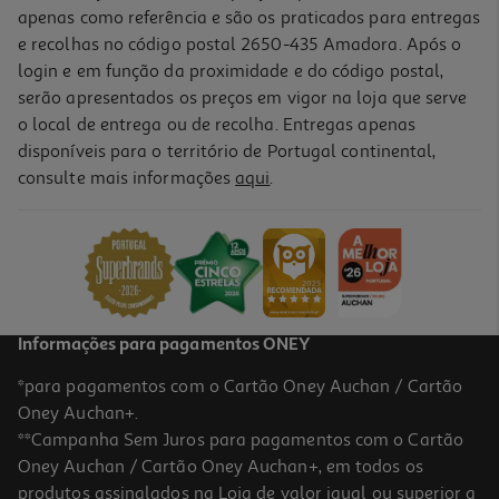
apenas como referência e são os praticados para entregas
e recolhas no código postal 2650-435 Amadora. Após o
login e em função da proximidade e do código postal,
serão apresentados os preços em vigor na loja que serve
o local de entrega ou de recolha. Entregas apenas
disponíveis para o território de Portugal continental,
consulte mais informações
aqui
.
Conjunto De 10 Lápis Auchan Grafite Hb Com Borracha Neon
1.69 €/un
1,69 €
Informações para pagamentos ONEY
*para pagamentos com o Cartão Oney Auchan / Cartão
Oney Auchan+.
**Campanha Sem Juros para pagamentos com o Cartão
Oney Auchan / Cartão Oney Auchan+, em todos os
-11%
produtos assinalados na Loja de valor igual ou superior a