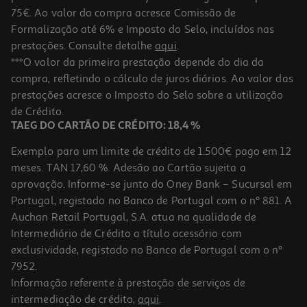
75€. Ao valor da compra acresce Comissão de
Formalização até 6% e Imposto do Selo, incluídos nas
prestações. Consulte detalhe
aqui
.
5.0
(1)
Conjunto De 3 Lápis Auchan Grafite Hb
***O valor da primeira prestação depende do dia da
compra, refletindo o cálculo de juros diários. Ao valor das
0.79 €/un
Price reduced from
to
prestações acresce o Imposto do Selo sobre a utilização
0,89 €
0,79 €
de Crédito.
Promoção
TAEG DO CARTÃO DE CRÉDITO: 18,4 %
Exemplo para um limite de crédito de 1.500€ pago em 12
meses. TAN 17,60 %. Adesão ao Cartão sujeita a
aprovação. Informe-se junto do Oney Bank – Sucursal em
Portugal, registado no Banco de Portugal com o nº 881. A
Auchan Retail Portugal, S.A. atua na qualidade de
Intermediário de Crédito a título acessório com
-11%
exclusividade, registado no Banco de Portugal com o nº
7952.
Informação referente à prestação de serviços de
intermediação de crédito,
aqui
.
Conjunto De 3 Lápis Auchan Grafite B