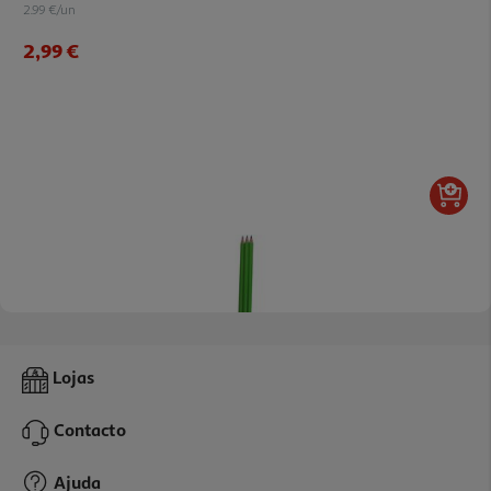
2.99 €/un
2,99 €
Lápis Grafite Hb Com Borracha Auchan 3 Unidades
Lojas
1.29 €/un
Contacto
1,29 €
Ajuda