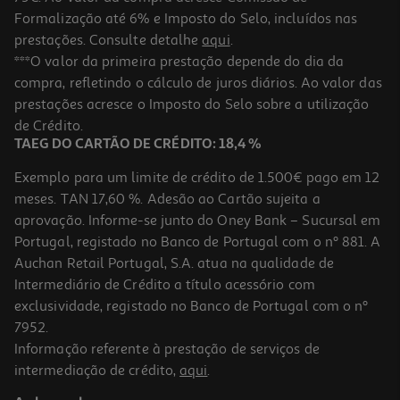
Formalização até 6% e Imposto do Selo, incluídos nas
prestações. Consulte detalhe
aqui
.
Lapiseira Metal Versátil Koh-I-Noor Amarela
***O valor da primeira prestação depende do dia da
compra, refletindo o cálculo de juros diários. Ao valor das
5.99 €/un
prestações acresce o Imposto do Selo sobre a utilização
5,99 €
de Crédito.
TAEG DO CARTÃO DE CRÉDITO: 18,4 %
Exemplo para um limite de crédito de 1.500€ pago em 12
meses. TAN 17,60 %. Adesão ao Cartão sujeita a
aprovação. Informe-se junto do Oney Bank – Sucursal em
Portugal, registado no Banco de Portugal com o nº 881. A
Auchan Retail Portugal, S.A. atua na qualidade de
Intermediário de Crédito a título acessório com
exclusividade, registado no Banco de Portugal com o nº
7952.
Informação referente à prestação de serviços de
intermediação de crédito,
aqui
.
Pastel Seco Mungyo Cores Sortidas 12 Unidades