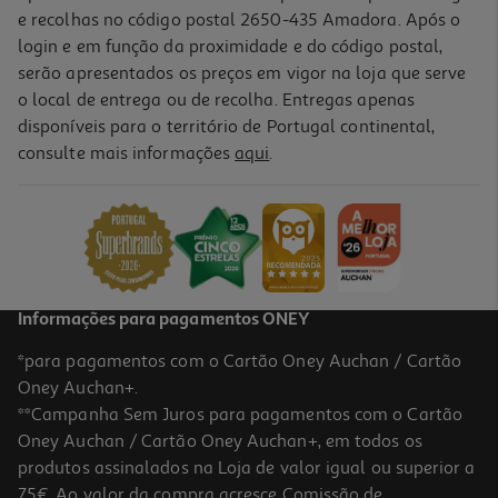
e recolhas no código postal 2650-435 Amadora. Após o
login e em função da proximidade e do código postal,
serão apresentados os preços em vigor na loja que serve
o local de entrega ou de recolha. Entregas apenas
disponíveis para o território de Portugal continental,
consulte mais informações
aqui
.
Lápis De Carvão Koh-I-Noor Gioconda
1.89 €/un
1,89 €
Informações para pagamentos ONEY
*para pagamentos com o Cartão Oney Auchan / Cartão
Oney Auchan+.
**Campanha Sem Juros para pagamentos com o Cartão
Oney Auchan / Cartão Oney Auchan+, em todos os
produtos assinalados na Loja de valor igual ou superior a
75€. Ao valor da compra acresce Comissão de