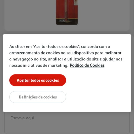
Ao clicar em "Aceitar todos os cookies", concorda com o
Faça a sua avaliação
armazenamento de cookies no seu dispositivo para melhorar
Ref. / EAN:
8593539060826
a navegação no site, analisar a utilização do site e ajudar nas
1.89 €/un
nossas iniciativas de marketing.
Política de Cookies
Aceitar todos os cookies
1,89 €
Definições de cookies
Notas de preparação