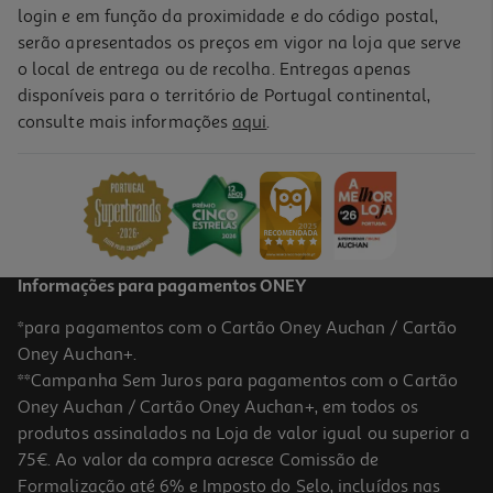
login e em função da proximidade e do código postal,
-11%
serão apresentados os preços em vigor na loja que serve
o local de entrega ou de recolha. Entregas apenas
disponíveis para o território de Portugal continental,
consulte mais informações
aqui
.
Caixa Com 3 Lápis Grafite H Auchan
0.79 €/un
Price reduced from
to
0,89 €
0,79 €
Promoção
Informações para pagamentos ONEY
*para pagamentos com o Cartão Oney Auchan / Cartão
Oney Auchan+.
**Campanha Sem Juros para pagamentos com o Cartão
Oney Auchan / Cartão Oney Auchan+, em todos os
-11%
produtos assinalados na Loja de valor igual ou superior a
75€. Ao valor da compra acresce Comissão de
Formalização até 6% e Imposto do Selo, incluídos nas