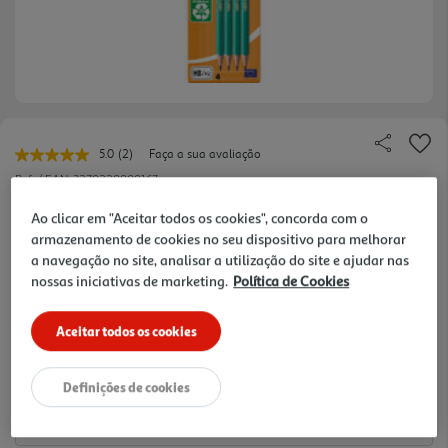
5.0
(2)
Faça a sua avaliação
Leu
2
Ref. / EAN:
3270220000167
avaliações.
Link
1.59 €/un
Ao clicar em "Aceitar todos os cookies", concorda com o
para
armazenamento de cookies no seu dispositivo para melhorar
a
mesma
a navegação no site, analisar a utilização do site e ajudar nas
página.
nossas iniciativas de marketing.
Política de Cookies
1,59 €
Aceitar todos os cookies
Notas de preparação
Definições de cookies