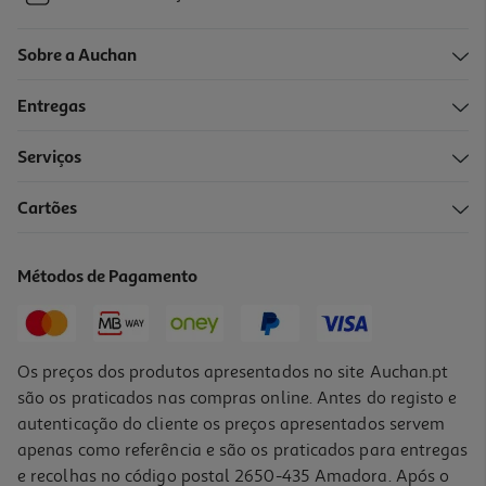
Sobre a Auchan
Entregas
-11%
Serviços
Cartões
Conjunto De 3 Lápis Auchan Grafite B
0.79 €/un
Métodos de Pagamento
Price reduced from
to
0,89 €
0,79 €
Promoção
Os preços dos produtos apresentados no site Auchan.pt
são os praticados nas compras online. Antes do registo e
autenticação do cliente os preços apresentados servem
apenas como referência e são os praticados para entregas
e recolhas no código postal 2650-435 Amadora. Após o