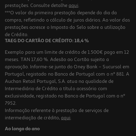
prestações. Consulte detalhe
aqui
.
Lápis Grafite 4b Auchan 3 Unidades
***O valor da primeira prestação depende do dia da
compra, refletindo o cálculo de juros diários. Ao valor das
0.79 €/un
Price reduced from
to
prestações acresce o Imposto do Selo sobre a utilização
0,89 €
0,79 €
de Crédito.
Promoção
TAEG DO CARTÃO DE CRÉDITO: 18,4 %
Exemplo para um limite de crédito de 1.500€ pago em 12
meses. TAN 17,60 %. Adesão ao Cartão sujeita a
aprovação. Informe-se junto do Oney Bank – Sucursal em
Portugal, registado no Banco de Portugal com o nº 881. A
Auchan Retail Portugal, S.A. atua na qualidade de
Intermediário de Crédito a título acessório com
-11%
exclusividade, registado no Banco de Portugal com o nº
7952.
Informação referente à prestação de serviços de
intermediação de crédito,
aqui
.
Conjunto De 3 Lápis Auchan Grafite 2b
Ao longo do ano
0.79 €/un