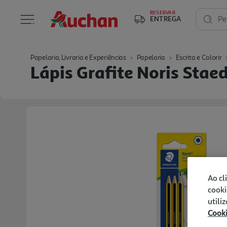
RESERVAR
ENTREGA
Pe
Papelaria, Livraria e Experiências
Papelaria
Escrita e Colorir
Lápis Grafite Noris Sta
Ao cl
cooki
utili
Cook