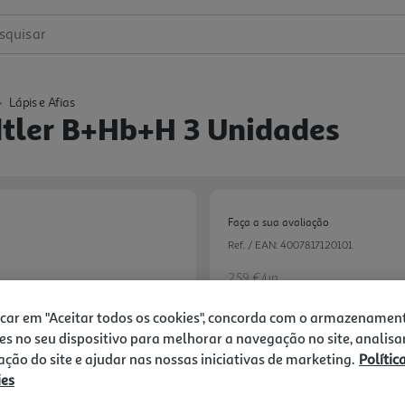
squisar
Lápis e Afias
edtler B+hb+h 3 Unidades
Faça a sua avaliação
Ref. / EAN:
4007817120101
2.59 €/un
icar em "Aceitar todos os cookies", concorda com o armazenamen
es no seu dispositivo para melhorar a navegação no site, analisa
2,59 €
zação do site e ajudar nas nossas iniciativas de marketing.
Polític
ies
Notas de preparação