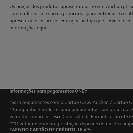
Os preços dos produtos apresentados no site Auchan.pt sã
como referência e são os praticados para entregas e reco
apresentados os preços em vigor na loja que serve o local 
informações
aqui
.
Lápis Grafite 3b Auchan 3 Unidades
0.79 €/un
Price reduced from
to
0,89 €
0,79 €
Promoção
Informações para pagamentos ONEY
*para pagamentos com o Cartão Oney Auchan / Cartão O
**Campanha Sem Juros para pagamentos com o Cartão Oney
-11%
valor da compra acresce Comissão de Formalização até 6%
***O valor da primeira prestação depende do dia da compra,
TAEG DO CARTÃO DE CRÉDITO: 18,4 %