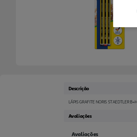
Descrição
LÁPIS GRAFITE NORIS STAEDTLER B+
Avaliações