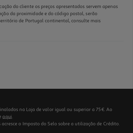
icação do cliente os preços apresentados servem apenas
nção da proximidade e do código postal, serão
erritório de Portugal continental, consulte mais
lados na Loja de valor igual ou superior a 75€. Ao
he
aqui
.
 acresce o Imposto do Selo sobre a utilização de Crédito.