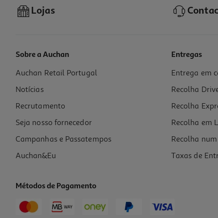
Lojas
Contac
Sobre a Auchan
Entregas
Auchan Retail Portugal
Entrega em c
Conjunto De 10 Lápis Auchan Grafite Hb
Notícias
Recolha Driv
1.69 €/un
Price reduced from
to
2,49 €
Recrutamento
Recolha Expr
1,69 €
Promoção
Seja nosso fornecedor
Recolha em L
Campanhas e Passatempos
Recolha num 
Auchan&Eu
Taxas de Ent
Métodos de Pagamento
-11%