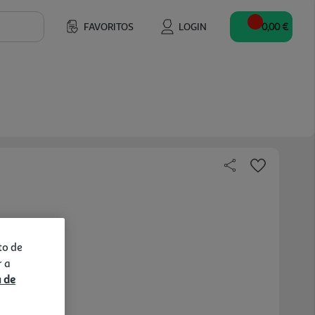
FAVORITOS
LOGIN
0,00 €
to de
r a
a de