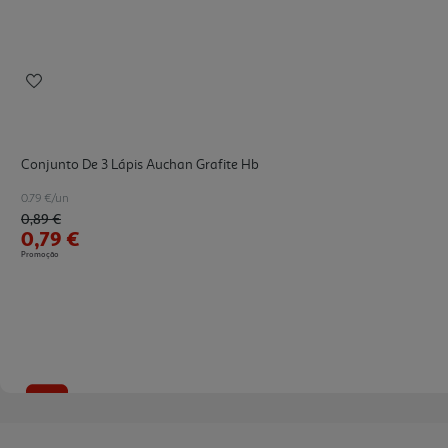
Conjunto De 3 Lápis Auchan Grafite Hb
0.79 €/un
Price reduced from
to
0,89 €
0,79 €
Promoção
-32%