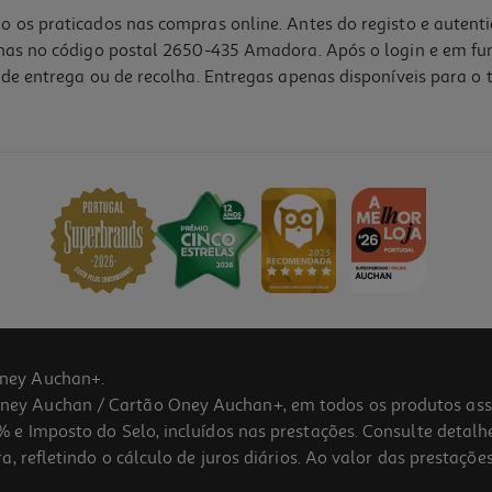
o os praticados nas compras online. Antes do registo e autent
lhas no código postal 2650-435 Amadora. Após o login e em fu
de entrega ou de recolha. Entregas apenas disponíveis para o t
ney Auchan+.
 Auchan / Cartão Oney Auchan+, em todos os produtos assina
 e Imposto do Selo, incluídos nas prestações. Consulte detal
 refletindo o cálculo de juros diários. Ao valor das prestações