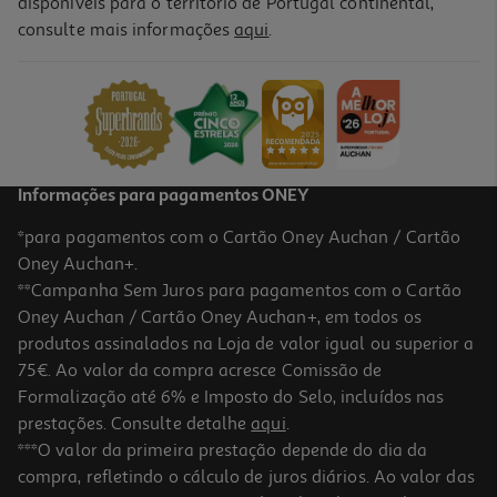
disponíveis para o território de Portugal continental,
consulte mais informações
aqui
.
Lapiseira Metal Auchan Premium 2mm
1.29 €/un
1,29 €
Informações para pagamentos ONEY
*para pagamentos com o Cartão Oney Auchan / Cartão
Oney Auchan+.
**Campanha Sem Juros para pagamentos com o Cartão
Oney Auchan / Cartão Oney Auchan+, em todos os
-14%
produtos assinalados na Loja de valor igual ou superior a
75€. Ao valor da compra acresce Comissão de
Formalização até 6% e Imposto do Selo, incluídos nas
prestações. Consulte detalhe
aqui
.
4.0
(1)
Caixa De 24 Minas Auchan Hb Para Lapiseira 0.5mm
***O valor da primeira prestação depende do dia da
compra, refletindo o cálculo de juros diários. Ao valor das
1.19 €/un