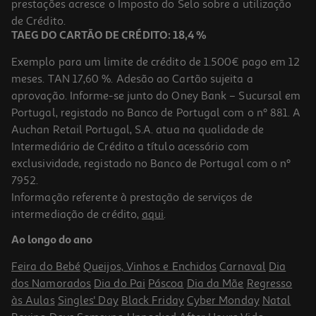
Price reduced from
to
prestações acresce o Imposto do Selo sobre a utilização
1,39 €
1,19 €
de Crédito.
Promoção
TAEG DO CARTÃO DE CRÉDITO: 18,4 %
Exemplo para um limite de crédito de 1.500€ pago em 12
meses. TAN 17,60 %. Adesão ao Cartão sujeita a
aprovação. Informe-se junto do Oney Bank – Sucursal em
Portugal, registado no Banco de Portugal com o nº 881. A
Auchan Retail Portugal, S.A. atua na qualidade de
Intermediário de Crédito a título acessório com
exclusividade, registado no Banco de Portugal com o nº
7952.
Informação referente à prestação de serviços de
intermediação de crédito,
aqui
.
Caixa 12 Minas Hb Auchan 2mm
Ao longo do ano
0.99 €/un
Feira do Bebé
Queijos, Vinhos e Enchidos
Carnaval
Dia
0,99 €
dos Namorados
Dia do Pai
Páscoa
Dia da Mãe
Regresso
às Aulas
Singles' Day
Black Friday
Cyber Monday
Natal