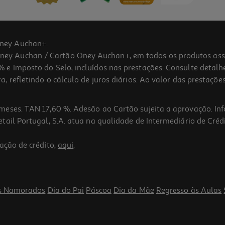
ney Auchan+.
 Auchan / Cartão Oney Auchan+, em todos os produtos assina
 e Imposto do Selo, incluídos nas prestações. Consulte detal
 refletindo o cálculo de juros diários. Ao valor das prestações
meses. TAN 17,60 %. Adesão ao Cartão sujeita a aprovação. In
ail Portugal, S.A. atua na qualidade de Intermediário de Crédi
5.0
(3)
ação de crédito,
aqui
.
s Namorados
Dia do Pai
Páscoa
Dia da Mãe
Regresso às Aulas