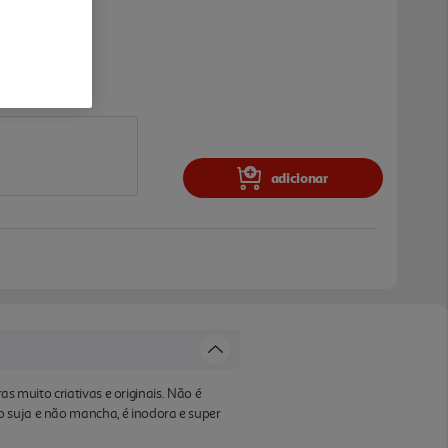
adicionar
as muito criativas e originais. Não é
o suja e não mancha, é inodora e super