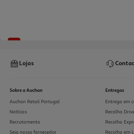
-25%
Lojas
Contac
Sobre a Auchan
Entregas
Auchan Retail Portugal
Entrega em c
Caixa Com 12 Barras De Plasticina Giotto Cores Clássicas
Notícias
Recolha Driv
2.99 €/un
Price reduced from
to
3,99 €
Recrutamento
Recolha Expr
2,99 €
Promoção
Seja nosso fornecedor
Recolha em L