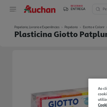
RESERVAR
ENTREGA
Pe
Papelaria, Livraria e Experiências
Papelaria
Escrita e Colorir
Plasticina Giotto Patpl
Ao cl
cooki
utili
Cook