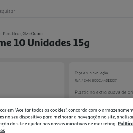
squisar
Plasticinas, Giz e Outros
ume 10 Unidades 15g
Faça a sua avaliação
Ref. / EAN:
8000144513307
Plasticina extra suave de o
elasticidade, e plasticidade 
e originais. Não é afectada
7.99 €/un
icar em "Aceitar todos os cookies", concorda com o armazenamen
endurece com o frio nem amo
es no seu dispositivo para melhorar a navegação no site, analisa
suja e não mancha, é inodor
-19%
zação do site e ajudar nas nossas iniciativas de marketing.
Polític
ies