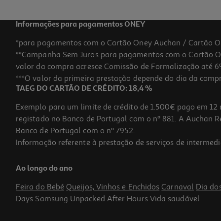
Informações para pagamentos ONEY
*para pagamentos com o Cartão Oney Auchan / Cartão O
**Campanha Sem Juros para pagamentos com o Cartão Oney
-21%
valor da compra acresce Comissão de Formalização até 6%
***O valor da primeira prestação depende do dia da compra,
TAEG DO CARTÃO DE CRÉDITO: 18,4 %
Exemplo para um limite de crédito de 1.500€ pago em 12 
registado no Banco de Portugal com o nº 881. A Auchan Ret
Banco de Portugal com o nº 7952.
Informação referente à prestação de serviços de intermedi
Caixa Com 6 Barras De Plasticina Giotto Cores Clássicas
Ao longo do ano
1.89 €/un
Price reduced from
to
2,39 €
Feira do Bebé
Queijos, Vinhos e Enchidos
Carnaval
Dia do
1,89 €
Days
Samsung Unpacked
After Hours
Vida saudável
Promoção