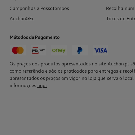
Campanhas e Passatempos
Recolha num 
Auchan&Eu
Taxas de Ent
Métodos de Pagamento
Os preços dos produtos apresentados no site Auchan.pt sã
como referência e são os praticados para entregas e reco
apresentados os preços em vigor na loja que serve o local 
informações
aqui
.
Caixa Com 6 Barras De Plasticina Giotto Cor Pastel
2.39 €/un
2,39 €