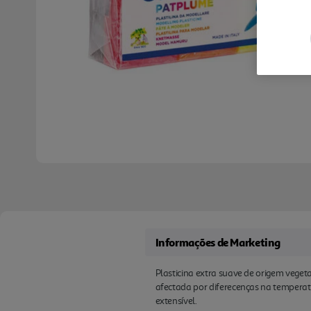
Informações de Marketing
Plasticina extra suave de origem vegetal
afectada por diferecenças na temperat
extensível.