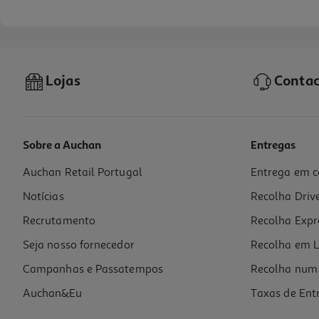
Lojas
Contac
Sobre a Auchan
Entregas
Auchan Retail Portugal
Entrega em c
Caixa De Papel Auchan 32x24x10.5cm
Notícias
Recolha Driv
6.99 €/un
Recrutamento
Recolha Expr
6,99 €
Seja nosso fornecedor
Recolha em L
Campanhas e Passatempos
Recolha num 
Auchan&Eu
Taxas de Ent