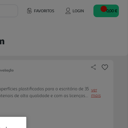
FAVORITOS
LOGIN
0,00 €
cm
avaliação
perfícies plastificadas para o escritório de 35
ver
mais
riais de alta qualidade e com as licenças
ciar aos desenhos didáticos