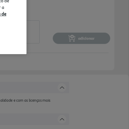
to de
r a
a de
adicionar
ualidade e com as licenças mais