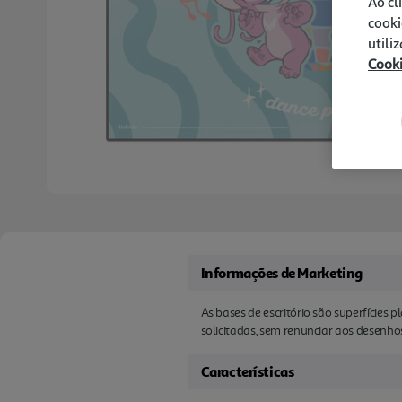
Ao cl
cooki
utili
Cook
Informações de Marketing
As bases de escritório são superfícies 
solicitadas, sem renunciar aos desenho
Características