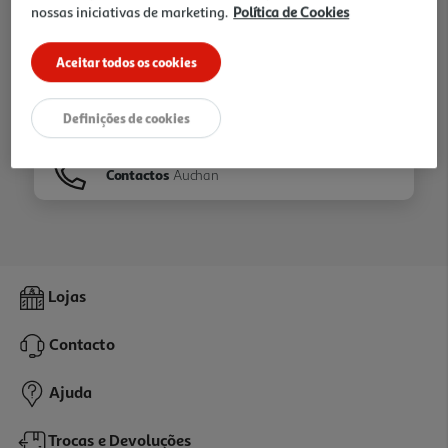
nossas iniciativas de marketing.
Política de Cookies
Ir para
Homepage
Aceitar todos os cookies
Veja os nossos
Folhetos
Definições de cookies
Contactos
Auchan
Lojas
Contacto
Ajuda
Trocas e Devoluções