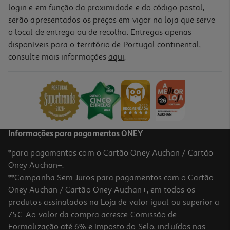
login e em função da proximidade e do código postal,
serão apresentados os preços em vigor na loja que serve
o local de entrega ou de recolha. Entregas apenas
disponíveis para o território de Portugal continental,
consulte mais informações
aqui
.
Informações para pagamentos ONEY
*para pagamentos com o Cartão Oney Auchan / Cartão
Oney Auchan+.
**Campanha Sem Juros para pagamentos com o Cartão
Oney Auchan / Cartão Oney Auchan+, em todos os
produtos assinalados na Loja de valor igual ou superior a
75€. Ao valor da compra acresce Comissão de
Formalização até 6% e Imposto do Selo, incluídos nas