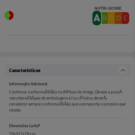
Características
Informação Adicional
Confirmar a informaÃ§Ã£o no RÃ³tulo do Artigo. Devido a possÃ­
veis alteraÃ§Ãµes de embalagens e/ou rÃ³tulos, deverÃ¡
considerar sempre a informaÃ§Ã£o que acompanha o produto que
recebe.
Dimensões LxAxP
7,8x10,2x7,8 cm