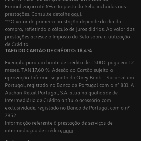
Formalização até 6% e Imposto do Selo, incluídos nas
prestações. Consulte detalhe
aqui
.
Saca Agrafos Auchan Cores Sortidas
***O valor da primeira prestação depende do dia da
compra, refletindo o cálculo de juros diários. Ao valor das
1.35 €/un
prestações acresce o Imposto do Selo sobre a utilização
1,35 €
de Crédito.
TAEG DO CARTÃO DE CRÉDITO: 18,4 %
Exemplo para um limite de crédito de 1.500€ pago em 12
meses. TAN 17,60 %. Adesão ao Cartão sujeita a
aprovação. Informe-se junto do Oney Bank – Sucursal em
Portugal, registado no Banco de Portugal com o nº 881. A
Auchan Retail Portugal, S.A. atua na qualidade de
Intermediário de Crédito a título acessório com
exclusividade, registado no Banco de Portugal com o nº
7952.
Informação referente à prestação de serviços de
intermediação de crédito,
aqui
.
Mini-Agrafador Polegar Cores Sortidas