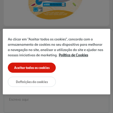
Ao clicar em "Aceitar todos os cookies", concorda com o
Faça a sua avaliação
armazenamento de cookies no seu dispositivo para melhorar
Ref. / EAN:
3154144030007
a navegação no site, analisar a utilização do site e ajudar nas
4.19 €/un
nossas iniciativas de marketing.
Política de Cookies
Aceitar todos os cookies
4,19 €
Definições de cookies
Notas de preparação