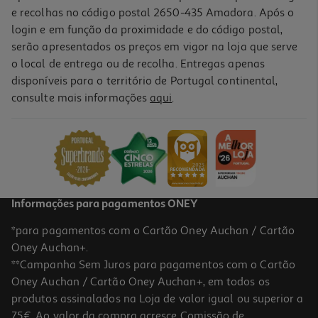
e recolhas no código postal 2650-435 Amadora. Após o
login e em função da proximidade e do código postal,
serão apresentados os preços em vigor na loja que serve
o local de entrega ou de recolha. Entregas apenas
disponíveis para o território de Portugal continental,
4.5
(2)
consulte mais informações
aqui
.
Agrafos N.10 Auchan 2000 Unidades
1.39 €/un
1,39 €
Informações para pagamentos ONEY
*para pagamentos com o Cartão Oney Auchan / Cartão
Oney Auchan+.
**Campanha Sem Juros para pagamentos com o Cartão
Oney Auchan / Cartão Oney Auchan+, em todos os
produtos assinalados na Loja de valor igual ou superior a
75€. Ao valor da compra acresce Comissão de