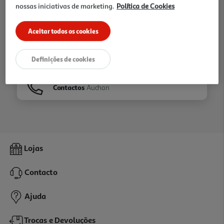
nossas iniciativas de marketing.
Política de Cookies
Ir para
Homepage
Aceitar todos os cookies
Veja os nossos
Folhetos
Definições de cookies
Contactos
Auchan
Lojas
Contacto
Ajuda
Trocas e Devoluções