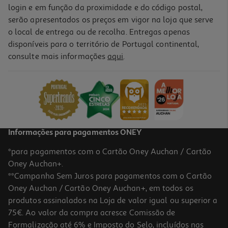
login e em função da proximidade e do código postal,
serão apresentados os preços em vigor na loja que serve
o local de entrega ou de recolha. Entregas apenas
disponíveis para o território de Portugal continental,
consulte mais informações
aqui
.
Informações para pagamentos ONEY
*para pagamentos com o Cartão Oney Auchan / Cartão
Oney Auchan+.
**Campanha Sem Juros para pagamentos com o Cartão
Oney Auchan / Cartão Oney Auchan+, em todos os
produtos assinalados na Loja de valor igual ou superior a
75€. Ao valor da compra acresce Comissão de
Formalização até 6% e Imposto do Selo, incluídos nas