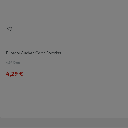
Furador Auchan Cores Sortidas
4.29 €/un
4,29 €