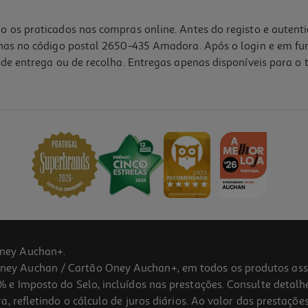
o os praticados nas compras online. Antes do registo e autent
lhas no código postal 2650-435 Amadora. Após o login e em fu
de entrega ou de recolha. Entregas apenas disponíveis para o t
ney Auchan+.
 Auchan / Cartão Oney Auchan+, em todos os produtos assina
 e Imposto do Selo, incluídos nas prestações. Consulte detal
 refletindo o cálculo de juros diários. Ao valor das prestações