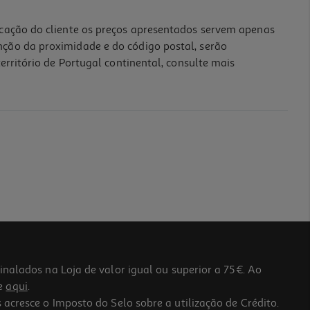
icação do cliente os preços apresentados servem apenas
nção da proximidade e do código postal, serão
erritório de Portugal continental, consulte mais
lados na Loja de valor igual ou superior a 75€. Ao
he
aqui
.
 acresce o Imposto do Selo sobre a utilização de Crédito.