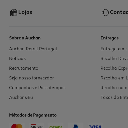
Lojas
Contac
Sobre a Auchan
Entregas
Auchan Retail Portugal
Entrega em c
Kit Escolar Kidy Learn Maped Concentration 4 Peças Cores Sortidas
Notícias
Recolha Driv
7.99 €/un
Recrutamento
Recolha Expr
7,99 €
Seja nosso fornecedor
Recolha em L
Campanhas e Passatempos
Recolha num 
Auchan&Eu
Taxas de Ent
Métodos de Pagamento