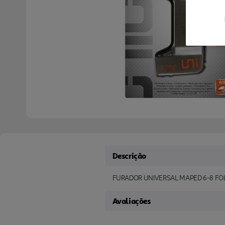
Descrição
FURADOR UNIVERSAL MAPED 6-8 FO
Avaliações