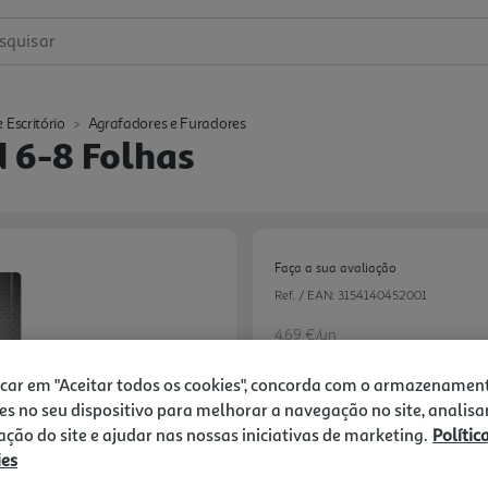
squisar
 Escritório
Agrafadores e Furadores
 6-8 Folhas
Faça a sua avaliação
Ref. / EAN:
3154140452001
4.69 €/un
icar em "Aceitar todos os cookies", concorda com o armazenamen
es no seu dispositivo para melhorar a navegação no site, analisa
4,69 €
zação do site e ajudar nas nossas iniciativas de marketing.
Polític
ies
Notas de preparação