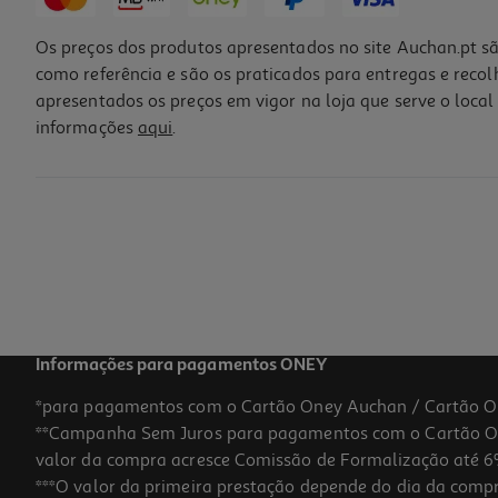
Os preços dos produtos apresentados no site Auchan.pt sã
como referência e são os praticados para entregas e reco
apresentados os preços em vigor na loja que serve o local 
informações
aqui
.
Informações para pagamentos ONEY
*para pagamentos com o Cartão Oney Auchan / Cartão O
**Campanha Sem Juros para pagamentos com o Cartão Oney
valor da compra acresce Comissão de Formalização até 6%
***O valor da primeira prestação depende do dia da compra,