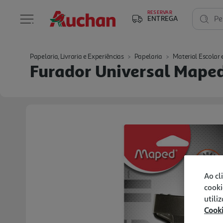
RESERVAR
ENTREGA
Pe
Papelaria, Livraria e Experiências
Papelaria
Material Escolar e
Furador Universal Maped
Ao cl
cooki
utili
Cook