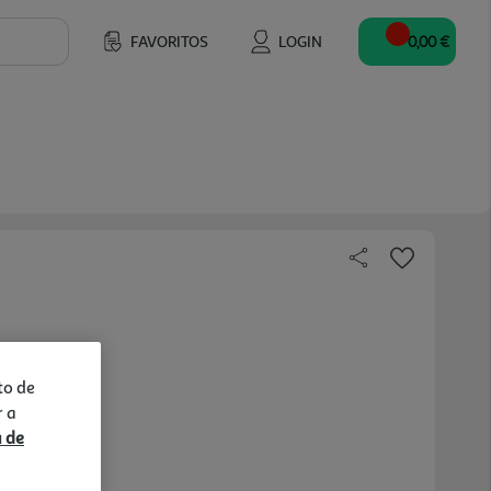
FAVORITOS
LOGIN
0,00 €
to de
r a
a de