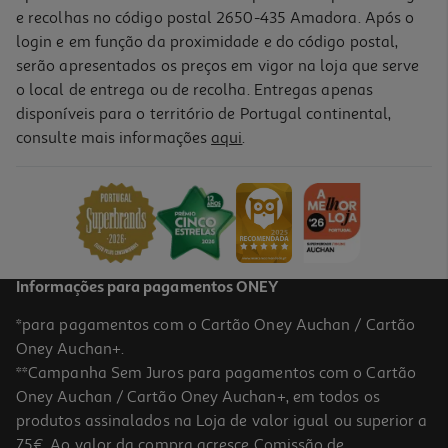
e recolhas no código postal 2650-435 Amadora. Após o
login e em função da proximidade e do código postal,
serão apresentados os preços em vigor na loja que serve
o local de entrega ou de recolha. Entregas apenas
disponíveis para o território de Portugal continental,
consulte mais informações
aqui
.
Conjunto De Sortido De Olhos Auchan Coloridos 3 Tamanhos 100
Unidades
3.69 €/un
3,69 €
Informações para pagamentos ONEY
*para pagamentos com o Cartão Oney Auchan / Cartão
Oney Auchan+.
**Campanha Sem Juros para pagamentos com o Cartão
Oney Auchan / Cartão Oney Auchan+, em todos os
produtos assinalados na Loja de valor igual ou superior a
75€. Ao valor da compra acresce Comissão de