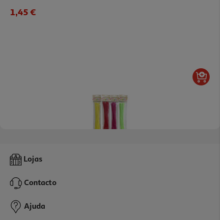
1,45 €
Limpa Cachimbos Auchan 20 Unidades Cores Sortidas
Lojas
1.85 €/un
Contacto
1,85 €
Ajuda