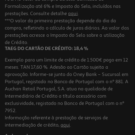
Formalização até 6% e Imposto do Selo, incluídos nas
prestações. Consulte detalhe
aqui
.
Molas Madeira Auchan Natural 2.5cm 50 Unidades
***O valor da primeira prestação depende do dia da
compra, refletindo o cálculo de juros diários. Ao valor das
2.15 €/un
prestações acresce o Imposto do Selo sobre a utilização
2,15 €
de Crédito.
TAEG DO CARTÃO DE CRÉDITO: 18,4 %
Exemplo para um limite de crédito de 1.500€ pago em 12
meses. TAN 17,60 %. Adesão ao Cartão sujeita a
aprovação. Informe-se junto do Oney Bank – Sucursal em
Portugal, registado no Banco de Portugal com o nº 881. A
Auchan Retail Portugal, S.A. atua na qualidade de
Intermediário de Crédito a título acessório com
exclusividade, registado no Banco de Portugal com o nº
7952.
Informação referente à prestação de serviços de
intermediação de crédito,
aqui
.
Penas Decorativas Auchan Cores Sortidas