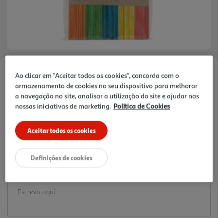
Ao clicar em "Aceitar todos os cookies", concorda com o
Faça a sua avaliação
armazenamento de cookies no seu dispositivo para melhorar
Ref. / EAN:
3245676371352
a navegação no site, analisar a utilização do site e ajudar nas
1.45 €/un
nossas iniciativas de marketing.
Política de Cookies
Aceitar todos os cookies
1,45 €
Definições de cookies
Notas de preparação