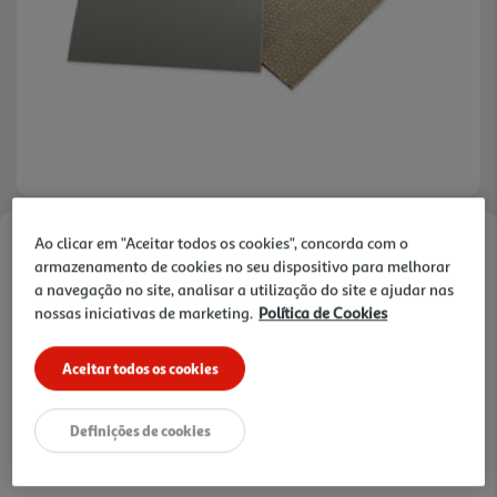
Ao clicar em "Aceitar todos os cookies", concorda com o
Faça a sua avaliação
armazenamento de cookies no seu dispositivo para melhorar
Ref. / EAN:
5603283825220
a navegação no site, analisar a utilização do site e ajudar nas
nossas iniciativas de marketing.
Política de Cookies
As placas de linóleo apresentam uma espessura de
3.2mm com um suporte de tecido de juta numa
ver
Aceitar todos os cookies
das faces. Obtêm efeitos similares aos da
mais
xilogravura, a sua superfície é macia, facilitando
4.29 €/un
assim o trabalho.
Definições de cookies