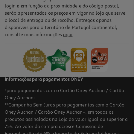
login e em função da proximidade e do código postal,
serão apresentados os preços em vigor na loja que serve
o local de entrega ou de recolha. Entregas apenas
disponíveis para o território de Portugal continental,
consulte mais informações
aqui
.
K-Line 5mm Inart Preto 50x70cm
5.09 €/un
5,09 €
Informações para pagamentos ONEY
*para pagamentos com o Cartão Oney Auchan / Cartão
Oney Auchan+.
**Campanha Sem Juros para pagamentos com o Cartão
Oney Auchan / Cartão Oney Auchan+, em todos os
produtos assinalados na Loja de valor igual ou superior a
75€. Ao valor da compra acresce Comissão de
Formalização até 6% e Imposto do Selo, incluídos nas