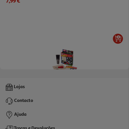
7,99 €
Conjunto Iniciação Essdee Linóleo 7 Peças
Lojas
18.99 €/un
Contacto
18,99 €
Ajuda
Trocas e Devoluções