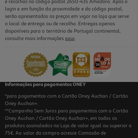
e recolhas no código postal 2650-435 Amadora. Após o
login e em função da proximidade e do código postal,
serão apresentados os preços em vigor na loja que serve
o local de entrega ou de recolha. Entregas apenas
disponíveis para o território de Portugal continental,
1.0
(1)
consulte mais informações
aqui
.
Calculadora Polegar Básica 8 Digitos
2.49 €/un
2,49 €
Informações para pagamentos ONEY
*para pagamentos com o Cartão Oney Auchan / Cartão
Oney Auchan+.
**Campanha Sem Juros para pagamentos com o Cartão
Oney Auchan / Cartão Oney Auchan+, em todos os
produtos assinalados na Loja de valor igual ou superior a
75€. Ao valor da compra acresce Comissão de