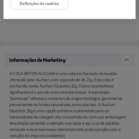
Definições de cookies
nas lojas e seu u so de plástico reciclado e nova
biomassa demonstrando preocupação com a
redução do impacto ambiental.
Informações de Marketing
A COLA BATON AUCHAN é uma cola em formato de bastão
oferecida pela Auchan, com capacidade de 21g. Essa cola é
conhecida como Auchan Gluestick 21g. Outra característica
significativa é o uso de uma nova biomassa. A expressão
"biomassa" referese a materiais de origem biológica, geralmente
provenientes de fontes renováveis, como plantas. A Auchan
Gluestick 21g é uma opção prática e sustentável para as
necessidades de colagem dos consumidores, com sua embalagem
de exibição atraindo a atenção nas lojas e seu u so de plástico
reciclado e nova biomassa demonstrando preocupação com a
redução do impacto ambiental.