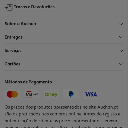
Trocas e Devoluções
Sobre a Auchan
Entregas
-43%
Serviços
Cartões
Cola Baton Auchan 40g
1.99 €/un
Métodos de Pagamento
Price reduced from
to
3,49 €
1,99 €
Promoção
Os preços dos produtos apresentados no site Auchan.pt
são os praticados nas compras online. Antes do registo e
autenticação do cliente os preços apresentados servem
apenas como referência e são os praticados para entregas