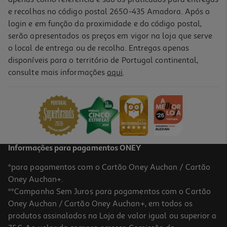
e recolhas no código postal 2650-435 Amadora. Após o
login e em função da proximidade e do código postal,
-16%
serão apresentados os preços em vigor na loja que serve
o local de entrega ou de recolha. Entregas apenas
disponíveis para o território de Portugal continental,
1.0
(1)
consulte mais informações
aqui
.
Conjunto De 2 Tubos De Cola Baton Auchan 10g
1.59 €/un
Price reduced from
to
1,89 €
1,59 €
Promoção
Informações para pagamentos ONEY
*para pagamentos com o Cartão Oney Auchan / Cartão
Oney Auchan+.
**Campanha Sem Juros para pagamentos com o Cartão
Oney Auchan / Cartão Oney Auchan+, em todos os
produtos assinalados na Loja de valor igual ou superior a