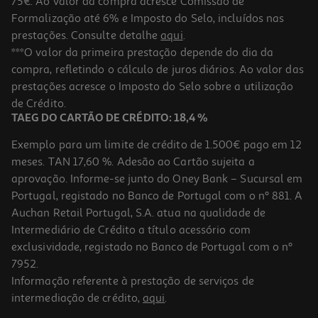
75€. Ao valor da compra acresce Comissão de
Formalização até 6% e Imposto do Selo, incluídos nas
prestações. Consulte detalhe
aqui
.
4.7
(7)
Cola Baton Auchan 10g 5 Unidades
***O valor da primeira prestação depende do dia da
compra, refletindo o cálculo de juros diários. Ao valor das
3.79 €/un
prestações acresce o Imposto do Selo sobre a utilização
3,79 €
de Crédito.
TAEG DO CARTÃO DE CRÉDITO: 18,4 %
Exemplo para um limite de crédito de 1.500€ pago em 12
meses. TAN 17,60 %. Adesão ao Cartão sujeita a
aprovação. Informe-se junto do Oney Bank – Sucursal em
Portugal, registado no Banco de Portugal com o nº 881. A
Auchan Retail Portugal, S.A. atua na qualidade de
Intermediário de Crédito a título acessório com
exclusividade, registado no Banco de Portugal com o nº
7952.
Informação referente à prestação de serviços de
intermediação de crédito,
aqui
.
Tubo Cola Auchan Circus 9g Modelos Sortidos