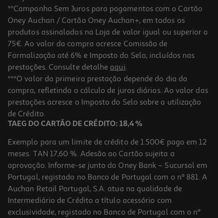
**Campanha Sem Juros para pagamentos com o Cartão
Oney Auchan / Cartão Oney Auchan+, em todos os
produtos assinalados na Loja de valor igual ou superior a
75€. Ao valor da compra acresce Comissão de
Formalização até 6% e Imposto do Selo, incluídos nas
prestações. Consulte detalhe
aqui
.
Compasso Polegar Em Metal
***O valor da primeira prestação depende do dia da
compra, refletindo o cálculo de juros diários. Ao valor das
1.89 €/un
prestações acresce o Imposto do Selo sobre a utilização
1,89 €
de Crédito.
TAEG DO CARTÃO DE CRÉDITO: 18,4 %
Exemplo para um limite de crédito de 1.500€ pago em 12
meses. TAN 17,60 %. Adesão ao Cartão sujeita a
aprovação. Informe-se junto do Oney Bank – Sucursal em
Portugal, registado no Banco de Portugal com o nº 881. A
Auchan Retail Portugal, S.A. atua na qualidade de
Intermediário de Crédito a título acessório com
exclusividade, registado no Banco de Portugal com o nº