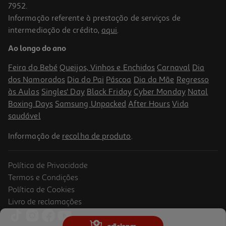
7952.
Informação referente à prestação de serviços de
intermediação de crédito,
aqui
.
Compasso Rotring Universal
Ao longo do ano
9.99 €/un
Feira do Bebé
Queijos, Vinhos e Enchidos
Carnaval
Dia
9,99 €
dos Namorados
Dia do Pai
Páscoa
Dia da Mãe
Regresso
às Aulas
Singles' Day
Black Friday
Cyber Monday
Natal
Boxing Days
Samsung Unpacked
After Hours
Vida
saudável
Informação de
recolha de produto
.
Política de Privacidade
Termos e Condições
Política de Cookies
Livro de reclamações
Compasso Noris Club 550 Staedtler Com Acessórios
adicionar