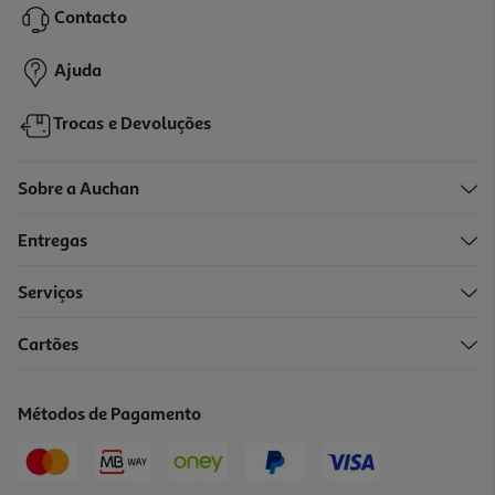
Contacto
5,39 €
Ajuda
Trocas e Devoluções
Sobre a Auchan
Entregas
-11%
Serviços
Cartões
Compasso Técnico Auchan + Minas 2x17mm Cores Sortidas
7.99 €/un
Métodos de Pagamento
Price reduced from
to
8,99 €
7,99 €
Promoção