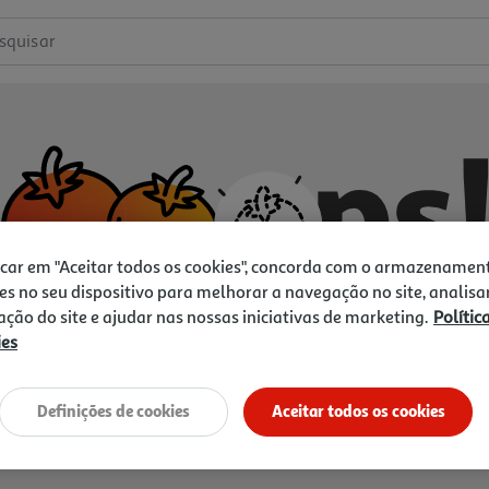
squisar
icar em "Aceitar todos os cookies", concorda com o armazenamen
es no seu dispositivo para melhorar a navegação no site, analisa
zação do site e ajudar nas nossas iniciativas de marketing.
Polític
ies
Não temos o que procura.
Vamos tentar de novo?
Definições de cookies
Aceitar todos os cookies