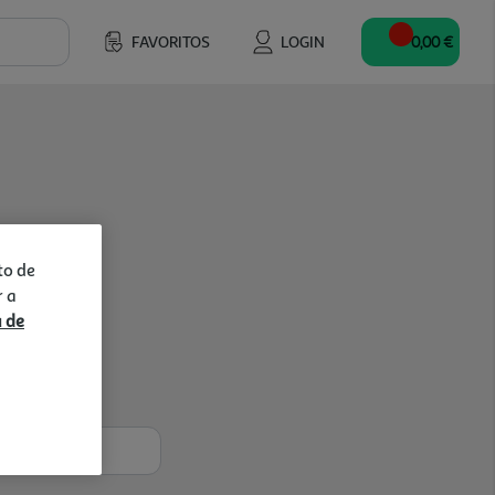
FAVORITOS
LOGIN
0,00 €
to de
r a
a de