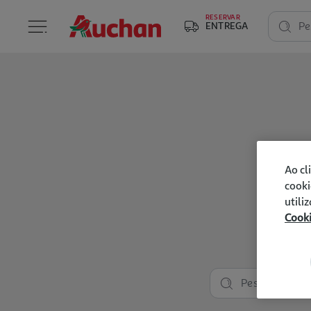
RESERVAR
ENTREGA
Pe
Ao cl
cooki
utili
Cook