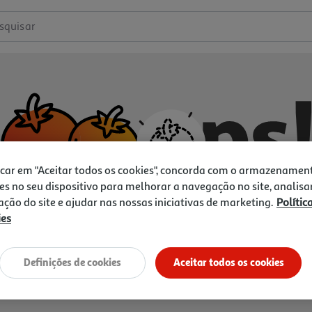
squisar
icar em "Aceitar todos os cookies", concorda com o armazenamen
es no seu dispositivo para melhorar a navegação no site, analisa
zação do site e ajudar nas nossas iniciativas de marketing.
Polític
ies
Não temos o que procura.
Vamos tentar de novo?
Definições de cookies
Aceitar todos os cookies