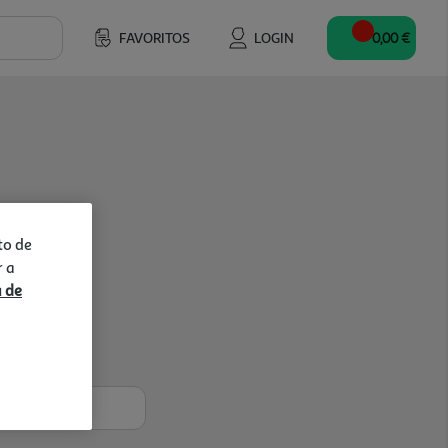
FAVORITOS
LOGIN
0,00 €
to de
r a
a de