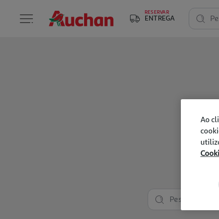
RESERVAR
ENTREGA
Pe
Ao cl
cooki
utili
Cook