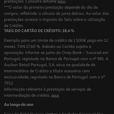
prestações. Consulte detalhe
aqui
.
5.0
(1)
Elásticos Auchan 70g Cores Sortidas
***O valor da primeira prestação depende do dia da
compra, refletindo o cálculo de juros diários. Ao valor das
1.79 €/un
prestações acresce o Imposto do Selo sobre a utilização
1,79 €
de Crédito.
TAEG DO CARTÃO DE CRÉDITO: 18,4 %
Exemplo para um limite de crédito de 1.500€ pago em 12
meses. TAN 17,60 %. Adesão ao Cartão sujeita a
aprovação. Informe-se junto do Oney Bank – Sucursal em
Portugal, registado no Banco de Portugal com o nº 881. A
Auchan Retail Portugal, S.A. atua na qualidade de
Intermediário de Crédito a título acessório com
exclusividade, registado no Banco de Portugal com o nº
7952.
Informação referente à prestação de serviços de
intermediação de crédito,
aqui
.
Imans Auchan 25mm 6 Unidades Sortido
Ao longo do ano
1.18 €/un