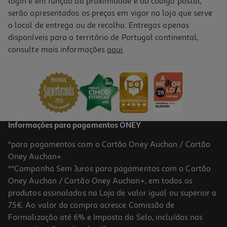
login e em função da proximidade e do código postal,
-69%
serão apresentados os preços em vigor na loja que serve
o local de entrega ou de recolha. Entregas apenas
disponíveis para o território de Portugal continental,
4.0
(1)
consulte mais informações
aqui
.
Pioneses Auchan Cores Sortidas 50 Unidades
0.49 €/un
Price reduced from
to
1,59 €
0,49 €
Promoção
Informações para pagamentos ONEY
*para pagamentos com o Cartão Oney Auchan / Cartão
Oney Auchan+.
**Campanha Sem Juros para pagamentos com o Cartão
Oney Auchan / Cartão Oney Auchan+, em todos os
produtos assinalados na Loja de valor igual ou superior a
75€. Ao valor da compra acresce Comissão de
Formalização até 6% e Imposto do Selo, incluídos nas