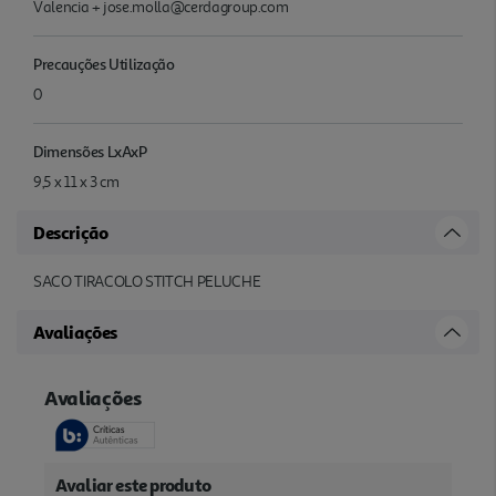
Valencia + jose.molla@cerdagroup.com
Precauções Utilização
0
Dimensões LxAxP
9,5 x 11 x 3 cm
Descrição
SACO TIRACOLO STITCH PELUCHE
Avaliações