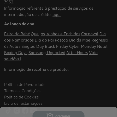
7952.
Informação referente à prestação de serviços de
intermediação de crédito,
aqui
.
Porta Moedas Silicone K-Pop Derpy
Ao longo do ano
5.99 €/un
Feira do Bebé
Queijos, Vinhos e Enchidos
Carnaval
Dia
5,99 €
dos Namorados
Dia do Pai
Páscoa
Dia da Mãe
Regresso
às Aulas
Singles' Day
Black Friday
Cyber Monday
Natal
Boxing Days
Samsung Unpacked
After Hours
Vida
saudável
Informação de
recolha de produto
.
Política de Privacidade
Termos e Condições
Política de Cookies
Livro de reclamações
Bolsa Tiracolo Mima Bunny
adicionar