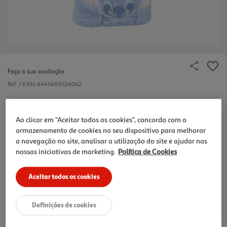
Faça a sua avaliação
Ref. / EAN:
8445484524062
Da ficção à realidade, mesmo à mão!
Ao clicar em "Aceitar todos os cookies", concorda com o
armazenamento de cookies no seu dispositivo para melhorar
a navegação no site, analisar a utilização do site e ajudar nas
12.99 €/un
nossas iniciativas de marketing.
Política de Cookies
Aceitar todos os cookies
12,99 €
Definições de cookies
Notas de preparação