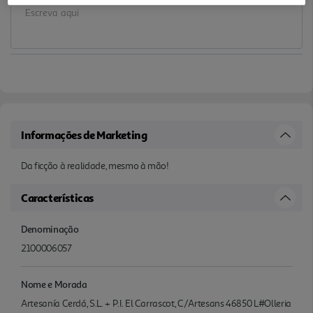
Informações de Marketing
Da ficção à realidade, mesmo à mão!
Características
Denominação
2100006057
Nome e Morada
Artesanía Cerdá, S.L. + P.I. El Carrascot, C/Artesans 46850 L#Olleria