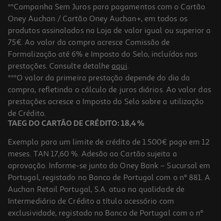
**Campanha Sem Juros para pagamentos com o Cartão
Oney Auchan / Cartão Oney Auchan+, em todos os
produtos assinalados na Loja de valor igual ou superior a
75€. Ao valor da compra acresce Comissão de
Formalização até 6% e Imposto do Selo, incluídos nas
prestações. Consulte detalhe
aqui
.
Saco Tiracolo Stitch Silicone
***O valor da primeira prestação depende do dia da
compra, refletindo o cálculo de juros diários. Ao valor das
9.99 €/un
prestações acresce o Imposto do Selo sobre a utilização
9,99 €
de Crédito.
TAEG DO CARTÃO DE CRÉDITO: 18,4 %
Exemplo para um limite de crédito de 1.500€ pago em 12
meses. TAN 17,60 %. Adesão ao Cartão sujeita a
aprovação. Informe-se junto do Oney Bank – Sucursal em
Portugal, registado no Banco de Portugal com o nº 881. A
Auchan Retail Portugal, S.A. atua na qualidade de
Intermediário de Crédito a título acessório com
exclusividade, registado no Banco de Portugal com o nº