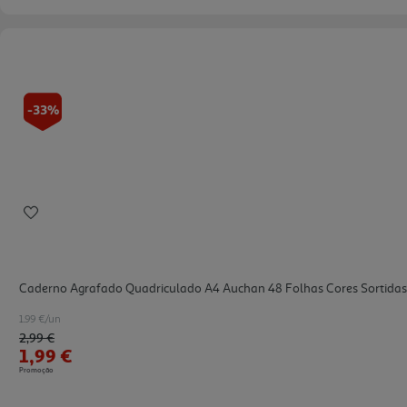
-33%
Caderno Agrafado Quadriculado A4 Auchan 48 Folhas Cores Sortidas
1.99 €/un
Price reduced from
to
2,99 €
1,99 €
Promoção