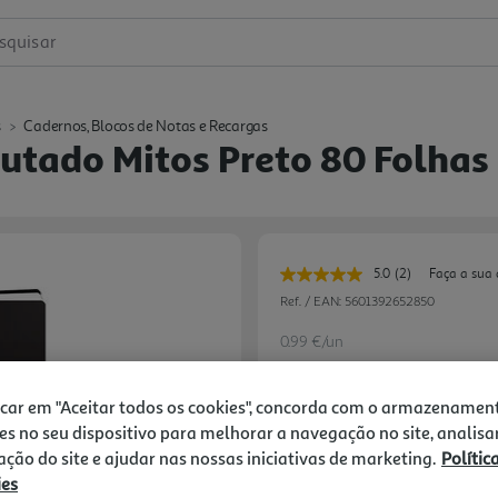
squisar
s
Cadernos, Blocos de Notas e Recargas
utado Mitos Preto 80 Folhas
5.0
(2)
Faça a sua 
Leu
2
Ref. / EAN:
5601392652850
avaliações.
Link
0.99 €/un
para
a
-27%
mesma
página.
icar em "Aceitar todos os cookies", concorda com o armazenamen
es no seu dispositivo para melhorar a navegação no site, analisa
Price reduced from
to
1,35 €
zação do site e ajudar nas nossas iniciativas de marketing.
Polític
0,99 €
ies
Promoção:
de 31/7/2026 a 11/10/2026