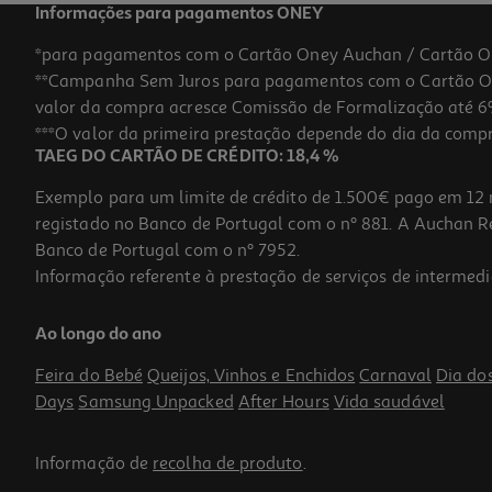
Informações para pagamentos ONEY
*para pagamentos com o Cartão Oney Auchan / Cartão O
**Campanha Sem Juros para pagamentos com o Cartão Oney
-33%
valor da compra acresce Comissão de Formalização até 6%
***O valor da primeira prestação depende do dia da compra,
TAEG DO CARTÃO DE CRÉDITO: 18,4 %
Exemplo para um limite de crédito de 1.500€ pago em 12 
registado no Banco de Portugal com o nº 881. A Auchan Ret
Banco de Portugal com o nº 7952.
Informação referente à prestação de serviços de intermedi
Caderno Agrafado Liso A4 Auchan 48 Folhas Cores Sortidas
Ao longo do ano
1.99 €/un
Price reduced from
to
2,99 €
Feira do Bebé
Queijos, Vinhos e Enchidos
Carnaval
Dia do
1,99 €
Days
Samsung Unpacked
After Hours
Vida saudável
Promoção
Informação de
recolha de produto
.