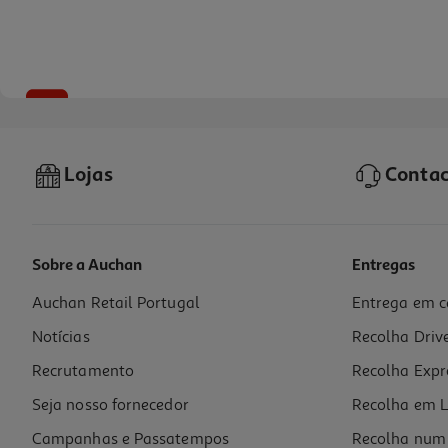
-33%
Lojas
Contac
Sobre a Auchan
Entregas
Auchan Retail Portugal
Entrega em c
Caderno Agrafado Pautado A4 Auchan Preto 48 Folhas
Notícias
Recolha Driv
1.99 €/un
Price reduced from
to
2,99 €
Recrutamento
Recolha Expr
1,99 €
Promoção
Seja nosso fornecedor
Recolha em L
Campanhas e Passatempos
Recolha num 