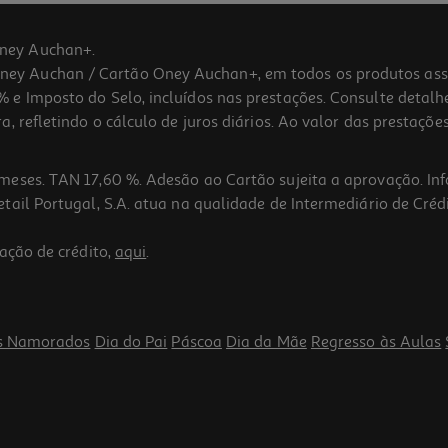
ney Auchan+.
 Auchan / Cartão Oney Auchan+, em todos os produtos assina
 e Imposto do Selo, incluídos nas prestações. Consulte detal
 refletindo o cálculo de juros diários. Ao valor das prestações
meses. TAN 17,60 %. Adesão ao Cartão sujeita a aprovação. In
ail Portugal, S.A. atua na qualidade de Intermediário de Crédi
5.0
(1)
ação de crédito,
aqui
.
s Namorados
Dia do Pai
Páscoa
Dia da Mãe
Regresso às Aulas