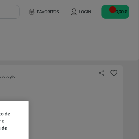
FAVORITOS
LOGIN
0,00 €
avaliação
to de
r a
a de