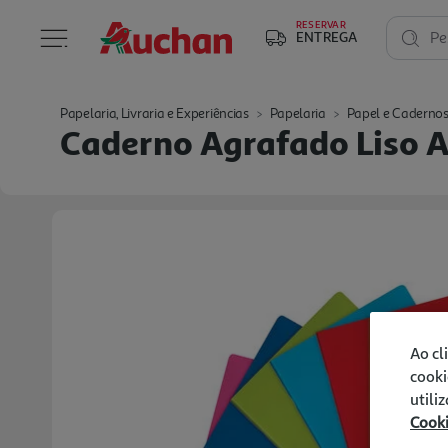
RESERVAR
ENTREGA
Pe
Papelaria, Livraria e Experiências
Papelaria
Papel e Caderno
Caderno Agrafado Liso A
Ao cl
cooki
utili
Cook