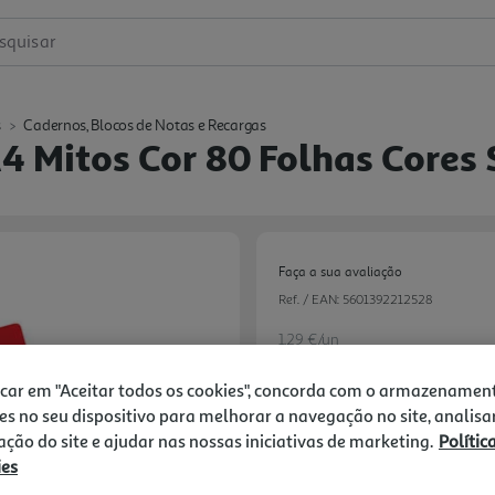
squisar
s
Cadernos, Blocos de Notas e Recargas
4 Mitos Cor 80 Folhas Cores 
Faça a sua avaliação
Ref. / EAN:
5601392212528
1.29 €/un
-22%
icar em "Aceitar todos os cookies", concorda com o armazenamen
es no seu dispositivo para melhorar a navegação no site, analisa
Price reduced from
to
1,65 €
zação do site e ajudar nas nossas iniciativas de marketing.
Polític
1,29 €
ies
Promoção:
de 31/7/2026 a 11/10/2026