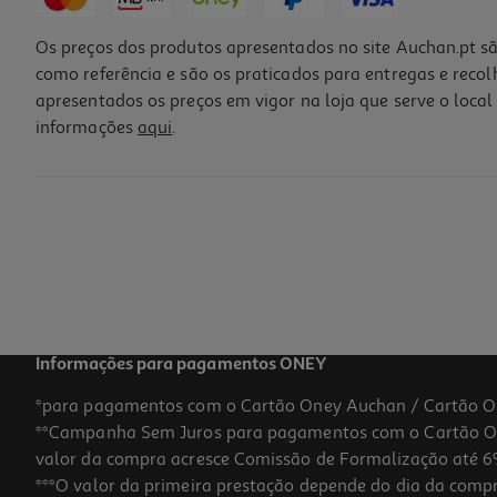
Os preços dos produtos apresentados no site Auchan.pt sã
como referência e são os praticados para entregas e reco
apresentados os preços em vigor na loja que serve o local 
informações
aqui
.
Caderno Agrafado Pautado A4 Auchan Preto 48 Folhas
1.99 €/un
Price reduced from
to
2,99 €
1,99 €
Promoção
Informações para pagamentos ONEY
*para pagamentos com o Cartão Oney Auchan / Cartão O
**Campanha Sem Juros para pagamentos com o Cartão Oney
-13%
valor da compra acresce Comissão de Formalização até 6%
***O valor da primeira prestação depende do dia da compra,