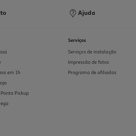
to
Ajuda
5.0
(2)
Serviços
asa
Serviços de instalação
e
Impressão de fotos
ess em 1h
Programa de afiliados
oja
Ponto Pickup
rega