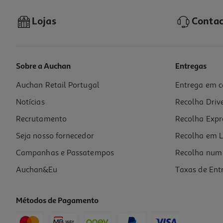
Lojas
Contac
Sobre a Auchan
Entregas
Auchan Retail Portugal
Entrega em c
Caderno Agrafado Quadriculado A4 Auchan 48 Folhas Cores Sortidas
Notícias
Recolha Driv
1.99 €/un
Price reduced from
to
2,99 €
Recrutamento
Recolha Expr
1,99 €
Promoção
Seja nosso fornecedor
Recolha em L
Campanhas e Passatempos
Recolha num 
Auchan&Eu
Taxas de Ent
Métodos de Pagamento
-33%