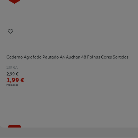
Caderno Agrafado Pautado A4 Auchan 48 Folhas Cores Sortidas
1.99 €/un
Price reduced from
to
2,99 €
1,99 €
Promoção
-33%