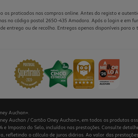
o os praticados nas compras online. Antes do registo e autent
lhas no código postal 2650-435 Amadora. Após o login e em fu
de entrega ou de recolha. Entregas apenas disponíveis para o t
5.0
(1)
ney Auchan+.
 Auchan / Cartão Oney Auchan+, em todos os produtos assina
 e Imposto do Selo, incluídos nas prestações. Consulte detal
 refletindo o cálculo de juros diários. Ao valor das prestações