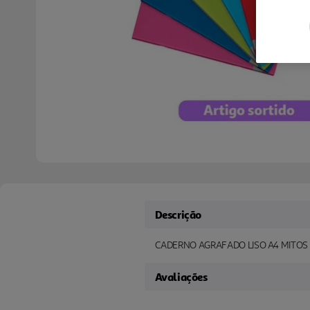
Descrição
CADERNO AGRAFADO LISO A4 MITOS
Avaliações