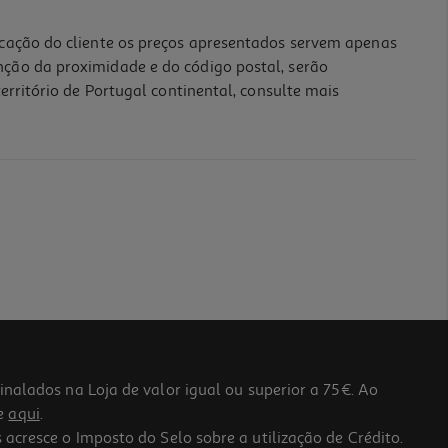
icação do cliente os preços apresentados servem apenas
nção da proximidade e do código postal, serão
erritório de Portugal continental, consulte mais
lados na Loja de valor igual ou superior a 75€. Ao
he
aqui
.
 acresce o Imposto do Selo sobre a utilização de Crédito.