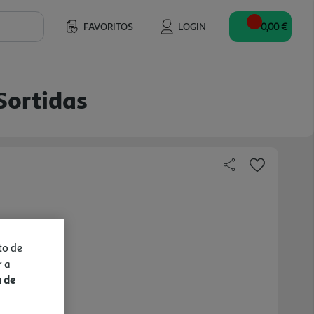
FAVORITOS
LOGIN
0,00 €
Sortidas
to de
r a
a de