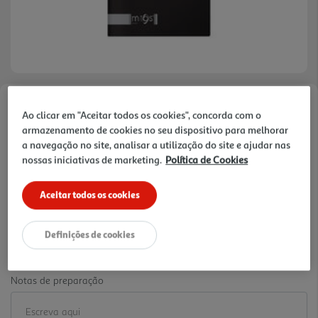
Faça a sua avaliação
Ao clicar em "Aceitar todos os cookies", concorda com o
Ref. / EAN:
5601392212498
armazenamento de cookies no seu dispositivo para melhorar
a navegação no site, analisar a utilização do site e ajudar nas
0.85 €/un
nossas iniciativas de marketing.
Política de Cookies
-11%
Aceitar todos os cookies
Price reduced from
to
0,95 €
0,85 €
Definições de cookies
Promoção:
de 31/7/2026 a 11/10/2026
Notas de preparação