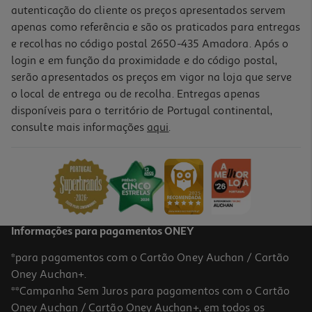
autenticação do cliente os preços apresentados servem
apenas como referência e são os praticados para entregas
e recolhas no código postal 2650-435 Amadora. Após o
login e em função da proximidade e do código postal,
serão apresentados os preços em vigor na loja que serve
o local de entrega ou de recolha. Entregas apenas
disponíveis para o território de Portugal continental,
consulte mais informações
aqui
.
Caderno Espiral Quadriculado A5 Mitos Capa Cor 120 Folhas
Cores Sortidas
2.39 €/un
2,39 €
Informações para pagamentos ONEY
*para pagamentos com o Cartão Oney Auchan / Cartão
Oney Auchan+.
**Campanha Sem Juros para pagamentos com o Cartão
Oney Auchan / Cartão Oney Auchan+, em todos os