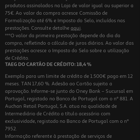
-23%
produtos assinalados na Loja de valor igual ou superior a
75€. Ao valor da compra acresce Comissão de
Formalização até 6% e Imposto do Selo, incluídos nas
prestações. Consulte detalhe
aqui
.
Caderno Diário Agrafado Firmo Liso 40 Folhas
***O valor da primeira prestação depende do dia da
compra, refletindo o cálculo de juros diários. Ao valor das
0.99 €/un
Price reduced from
to
prestações acresce o Imposto do Selo sobre a utilização
1,29 €
0,99 €
de Crédito.
Promoção
TAEG DO CARTÃO DE CRÉDITO: 18,4 %
Exemplo para um limite de crédito de 1.500€ pago em 12
meses. TAN 17,60 %. Adesão ao Cartão sujeita a
aprovação. Informe-se junto do Oney Bank – Sucursal em
Portugal, registado no Banco de Portugal com o nº 881. A
Auchan Retail Portugal, S.A. atua na qualidade de
Intermediário de Crédito a título acessório com
exclusividade, registado no Banco de Portugal com o nº
7952.
Informação referente à prestação de serviços de