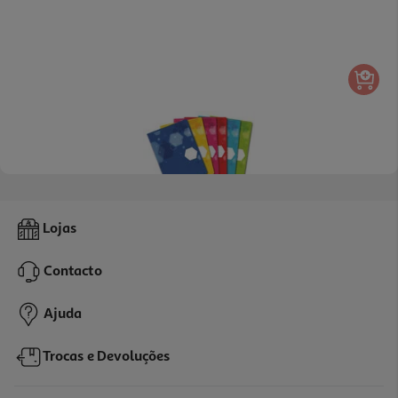
Caderno Quadriculado Agrafado A5 Auchan 48 Folhas Cores
Lojas
Sortidas
1.99 €/un
Contacto
1,99 €
Ajuda
Trocas e Devoluções