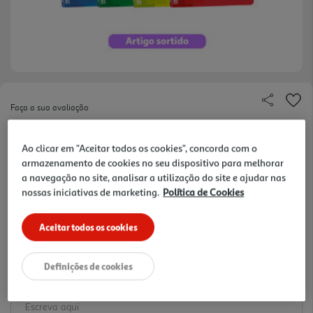
Faça a sua avaliação
Ref. / EAN:
3020120079028
Ao clicar em "Aceitar todos os cookies", concorda com o
2.19 €/un
armazenamento de cookies no seu dispositivo para melhorar
a navegação no site, analisar a utilização do site e ajudar nas
-35%
nossas iniciativas de marketing.
Política de Cookies
Price reduced from
to
3,39 €
2,19 €
Aceitar todos os cookies
Promoção:
de 31/7/2026 a 11/10/2026
Definições de cookies
Notas de preparação