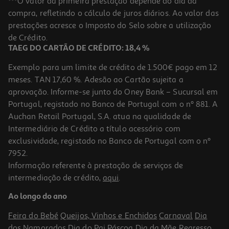
***O valor da primeira prestação depende do dia da
compra, refletindo o cálculo de juros diários. Ao valor das
0.99 €/un
Price reduced from
to
prestações acresce o Imposto do Selo sobre a utilização
1,19 €
0,99 €
de Crédito.
Promoção
TAEG DO CARTÃO DE CRÉDITO: 18,4 %
Exemplo para um limite de crédito de 1.500€ pago em 12
meses. TAN 17,60 %. Adesão ao Cartão sujeita a
aprovação. Informe-se junto do Oney Bank – Sucursal em
Portugal, registado no Banco de Portugal com o nº 881. A
Auchan Retail Portugal, S.A. atua na qualidade de
Intermediário de Crédito a título acessório com
-35%
exclusividade, registado no Banco de Portugal com o nº
7952.
Informação referente à prestação de serviços de
intermediação de crédito,
aqui
.
Caderno Agrafado Pautado A5 Oxford 48 Folhas Cores Sortidas
Ao longo do ano
2.19 €/un
Price reduced from
to
3,39 €
Feira do Bebé
Queijos, Vinhos e Enchidos
Carnaval
Dia
2,19 €
dos Namorados
Dia do Pai
Páscoa
Dia da Mãe
Regresso
Promoção