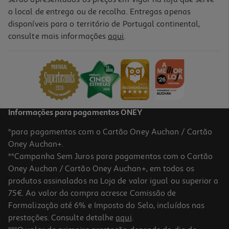
o local de entrega ou de recolha. Entregas apenas
disponíveis para o território de Portugal continental,
consulte mais informações
aqui
.
Caderno Agrafado Oxford Quadriculado A5 Cores Sortidas
3.39 €/un
3,39 €
Informações para pagamentos ONEY
*para pagamentos com o Cartão Oney Auchan / Cartão
Oney Auchan+.
**Campanha Sem Juros para pagamentos com o Cartão
Oney Auchan / Cartão Oney Auchan+, em todos os
-17%
produtos assinalados na Loja de valor igual ou superior a
75€. Ao valor da compra acresce Comissão de
Formalização até 6% e Imposto do Selo, incluídos nas
prestações. Consulte detalhe
aqui
.
5.0
(3)
Caderno Agrafado Pautado A5 Mitos 80 Folhas Cores Sortidas