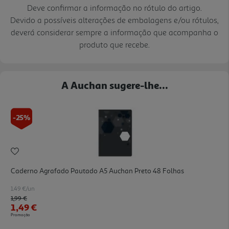
Deve confirmar a informação no rótulo do artigo.
Devido a possíveis alterações de embalagens e/ou rótulos,
deverá considerar sempre a informação que acompanha o
produto que recebe.
A Auchan sugere-lhe...
-25%
Caderno Agrafado Pautado A5 Auchan Preto 48 Folhas
1.49 €/un
Price reduced from
to
1,99 €
1,49 €
Promoção