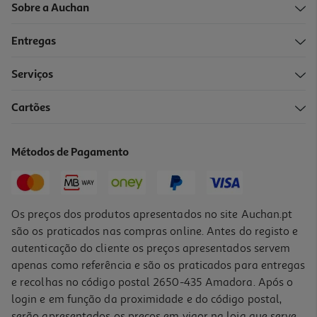
Sobre a Auchan
Entregas
-25%
Serviços
Cartões
Caderno Agrafado Pautado A5 Auchan 48 Folhas Cores Sortidas
1.49 €/un
Métodos de Pagamento
Price reduced from
to
1,99 €
1,49 €
Promoção
Os preços dos produtos apresentados no site Auchan.pt
são os praticados nas compras online. Antes do registo e
autenticação do cliente os preços apresentados servem
apenas como referência e são os praticados para entregas
e recolhas no código postal 2650-435 Amadora. Após o
login e em função da proximidade e do código postal,
serão apresentados os preços em vigor na loja que serve