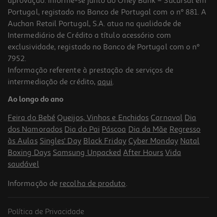
aprovação. Informe-se junto do Oney Bank – Sucursal em
Portugal, registado no Banco de Portugal com o nº 881. A
Auchan Retail Portugal, S.A. atua na qualidade de
Intermediário de Crédito a título acessório com
exclusividade, registado no Banco de Portugal com o nº
7952.
Informação referente à prestação de serviços de
intermediação de crédito,
aqui
.
Caderno A4 Agrafado Auchan Capa Kraft
Ao longo do ano
1.99 €/un
Feira do Bebé
Queijos, Vinhos e Enchidos
Carnaval
Dia
1,99 €
dos Namorados
Dia do Pai
Páscoa
Dia da Mãe
Regresso
às Aulas
Singles' Day
Black Friday
Cyber Monday
Natal
Boxing Days
Samsung Unpacked
After Hours
Vida
saudável
Informação de
recolha de produto
.
Política de Privacidade
-33%