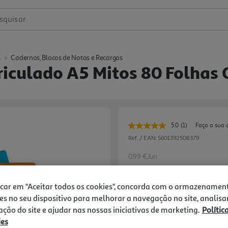
squisar
s
Cadernos, Blocos de Notas e Recargas
culado A5 Mitos 80 Folhas C
5.0
(1)
Faça a sua 
Leu
uma
Ref. / EAN:
5601392508379
avaliação.
Link
0.99 €/un
para
a
-17%
mesma
página.
icar em "Aceitar todos os cookies", concorda com o armazenamen
es no seu dispositivo para melhorar a navegação no site, analisa
Price reduced from
to
1,19 €
zação do site e ajudar nas nossas iniciativas de marketing.
Polític
0,99 €
ies
Promoção:
de 31/7/2026 a 11/10/2026