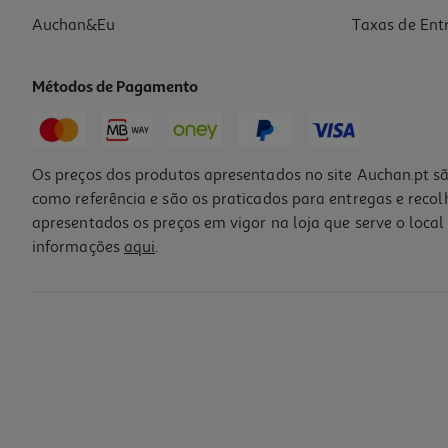
Auchan&Eu
Taxas de Ent
Métodos de Pagamento
-35%
Os preços dos produtos apresentados no site Auchan.pt sã
como referência e são os praticados para entregas e reco
apresentados os preços em vigor na loja que serve o local 
informações
aqui
.
Caderno Agrafado Pautado A5 Oxford 48 Folhas Cores Sortidas
2.19 €/un
Price reduced from
to
3,39 €
2,19 €
Promoção