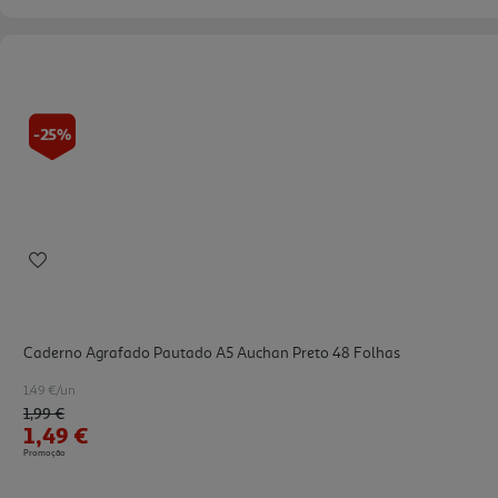
-25%
Caderno Agrafado Pautado A5 Auchan Preto 48 Folhas
1.49 €/un
Price reduced from
to
1,99 €
1,49 €
Promoção