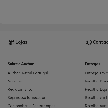
Lojas
Contac
Sobre a Auchan
Entregas
Auchan Retail Portugal
Entrega em c
Caderno Quadriculado Agrafado A5 Auchan 48 Folhas Cores Sortidas
Notícias
Recolha Driv
1.99 €/un
Recrutamento
Recolha Expr
1,99 €
Seja nosso fornecedor
Recolha em L
Campanhas e Passatempos
Recolha num 