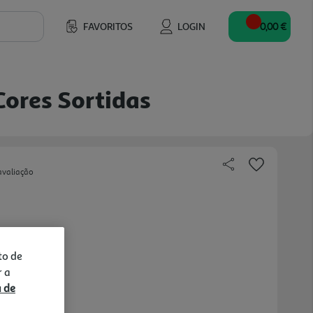
FAVORITOS
LOGIN
0,00 €
ores Sortidas
avaliação
to de
r a
a de