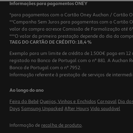
Informações para pagamentos ONEY
*para pagamentos com o Cartão Oney Auchan / Cartão O
**Campanha Sem Juros para pagamentos com o Cartão Oney
-11%
valor da compra acresce Comissão de Formalização até 6%
***O valor da primeira prestação depende do dia da compra,
TAEG DO CARTÃO DE CRÉDITO: 18,4 %
Exemplo para um limite de crédito de 1.500€ pago em 12 
registado no Banco de Portugal com o nº 881. A Auchan Ret
Banco de Portugal com o nº 7952.
Informação referente à prestação de serviços de intermedi
Caderno Agrafado Quadriculado A5 Mitos Preto 80 Folhas
Ao longo do ano
0.85 €/un
Price reduced from
to
0,95 €
Feira do Bebé
Queijos, Vinhos e Enchidos
Carnaval
Dia do
0,85 €
Days
Samsung Unpacked
After Hours
Vida saudável
Promoção
Informação de
recolha de produto
.