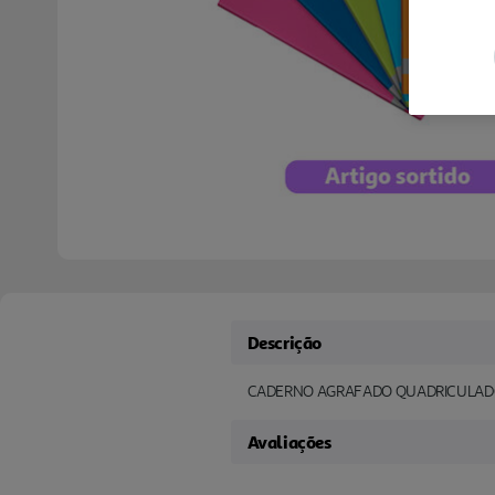
Descrição
CADERNO AGRAFADO QUADRICULADO 
Avaliações