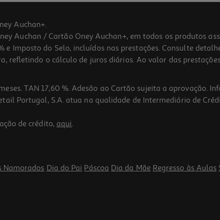
ney Auchan+.
 Auchan / Cartão Oney Auchan+, em todos os produtos assina
 e Imposto do Selo, incluídos nas prestações. Consulte detal
 refletindo o cálculo de juros diários. Ao valor das prestações
meses. TAN 17,60 %. Adesão ao Cartão sujeita a aprovação. In
ail Portugal, S.A. atua na qualidade de Intermediário de Crédi
4.3
(3)
ação de crédito,
aqui
.
s Namorados
Dia do Pai
Páscoa
Dia da Mãe
Regresso às Aulas