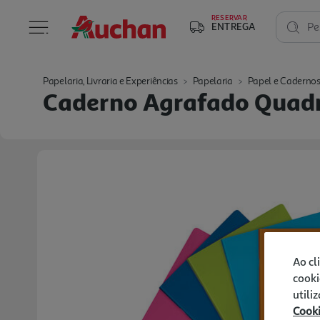
RESERVAR
ENTREGA
Pe
Papelaria, Livraria e Experiências
Papelaria
Papel e Caderno
Caderno Agrafado Quadri
Ao cl
cooki
utili
Cook