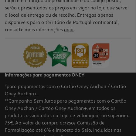
login e em função da proximidade e do código postal,
serão apresentados os preços em vigor na loja que serve
o local de entrega ou de recolha. Entregas apenas
disponíveis para o território de Portugal continental,
consulte mais informações
aqui
.
Caderno Espiral Capa Dura A5 School Ambar Quadriculado 120
Folhas Cores Sortidas
2.99 €/un
2,99 €
Informações para pagamentos ONEY
*para pagamentos com o Cartão Oney Auchan / Cartão
Oney Auchan+.
**Campanha Sem Juros para pagamentos com o Cartão
Oney Auchan / Cartão Oney Auchan+, em todos os
-11%
produtos assinalados na Loja de valor igual ou superior a
75€. Ao valor da compra acresce Comissão de
Formalização até 6% e Imposto do Selo, incluídos nas