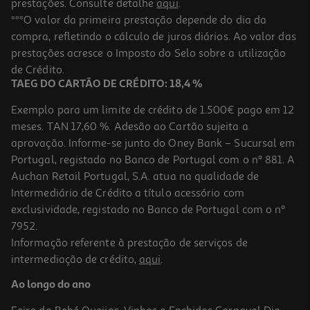
prestações. Consulte detalhe
aqui
.
Caderno Agrafado Liso A5 Mitos Preto 80 Folhas
***O valor da primeira prestação depende do dia da
compra, refletindo o cálculo de juros diários. Ao valor das
0.85 €/un
Price reduced from
to
prestações acresce o Imposto do Selo sobre a utilização
0,95 €
0,85 €
de Crédito.
Promoção
TAEG DO CARTÃO DE CRÉDITO: 18,4 %
Exemplo para um limite de crédito de 1.500€ pago em 12
meses. TAN 17,60 %. Adesão ao Cartão sujeita a
aprovação. Informe-se junto do Oney Bank – Sucursal em
Portugal, registado no Banco de Portugal com o nº 881. A
Auchan Retail Portugal, S.A. atua na qualidade de
Intermediário de Crédito a título acessório com
exclusividade, registado no Banco de Portugal com o nº
7952.
Informação referente à prestação de serviços de
intermediação de crédito,
aqui
.
Caderno Espiral Quadriculado A5 Mitos Capa Cor 120 Folhas
Cores Sortidas
Ao longo do ano
2.39 €/un
2,39 €