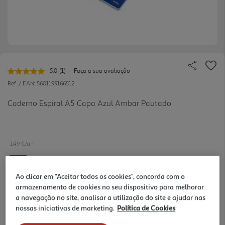
5.0
(1)
Faça a sua avaliação
Leu
uma
Ref. / EAN:
5601199166512
avaliação.
Link
Caderno Espiral A5 Capa Azul Ambar Pautado
para
a
mesma
página.
1.49 €/un
-12%
Ao clicar em "Aceitar todos os cookies", concorda com o
armazenamento de cookies no seu dispositivo para melhorar
Price reduced from
to
1,69 €
1,49 €
a navegação no site, analisar a utilização do site e ajudar nas
nossas iniciativas de marketing.
Política de Cookies
Promoção:
de 31/7/2026 a 11/10/2026