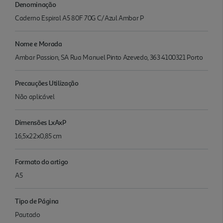
Denominação
Caderno Espiral A5 80F 70G C/Azul Ambar P
Nome e Morada
Ambar Passion, SA Rua Manuel Pinto Azevedo, 363 4100321 Porto
Precauções Utilização
Não aplicável
Dimensões LxAxP
16,5x22x0,85 cm
Formato do artigo
A5
Tipo de Página
Pautado