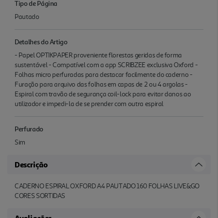
Tipo de Página
Pautado
Detalhes do Artigo
- Papel OPTIKPAPER proveniente florestas geridas de forma
sustentável - Compatível com a app SCRIBZEE exclusiva Oxford -
Folhas micro perfuradas para destacar facilmente do caderno -
Furação para arquivo das folhas em capas de 2 ou 4 argolas -
Espiral com travão de segurança coil-lock para evitar danos ao
utilizador e impedi-la de se prender com outra espiral
Perfurado
Sim
Descrição
CADERNO ESPIRAL OXFORD A4 PAUTADO 160 FOLHAS LIVE&GO
CORES SORTIDAS
Avaliações