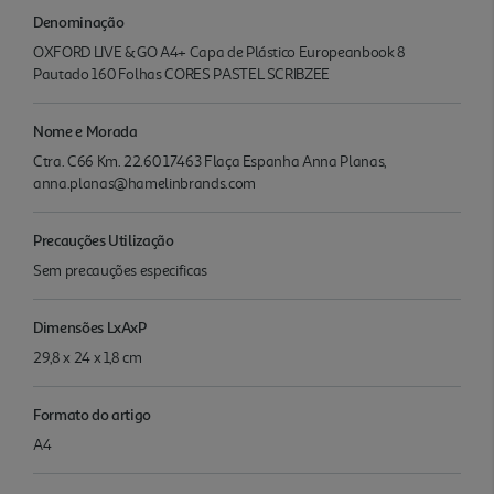
Denominação
OXFORD LIVE & GO A4+ Capa de Plástico Europeanbook 8
Pautado 160 Folhas CORES PASTEL SCRIBZEE
Nome e Morada
Ctra. C66 Km. 22.60 17463 Flaça Espanha Anna Planas,
anna.planas@hamelinbrands.com
Precauções Utilização
Sem precauções especificas
Dimensões LxAxP
29,8 x 24 x 1,8 cm
Formato do artigo
A4