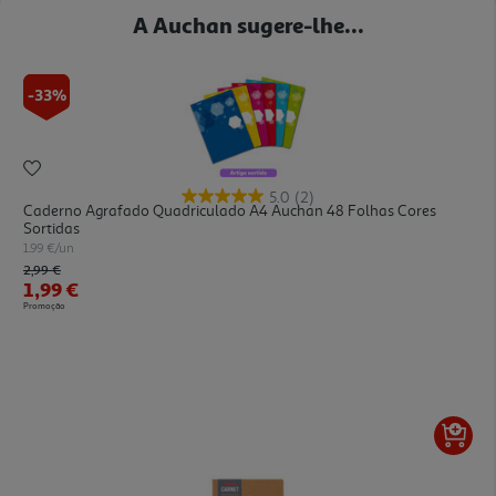
A Auchan sugere-lhe...
-33%
5.0
(2)
Caderno Agrafado Quadriculado A4 Auchan 48 Folhas Cores
Sortidas
1.99 €/un
Price reduced from
to
2,99 €
1,99 €
Promoção