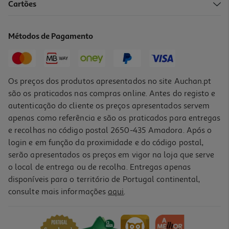
5.0
(1)
Cartões
Caderno A4 Agrafado Auchan
1.99 €/un
Métodos de Pagamento
1,99 €
Os preços dos produtos apresentados no site Auchan.pt
são os praticados nas compras online. Antes do registo e
autenticação do cliente os preços apresentados servem
apenas como referência e são os praticados para entregas
e recolhas no código postal 2650-435 Amadora. Após o
login e em função da proximidade e do código postal,
-33%
serão apresentados os preços em vigor na loja que serve
o local de entrega ou de recolha. Entregas apenas
disponíveis para o território de Portugal continental,
5.0
(1)
consulte mais informações
aqui
.
Caderno Agrafado Quadriculado A4 Auchan Preto 48 Folhas
1.99 €/un
Price reduced from
to
2,99 €