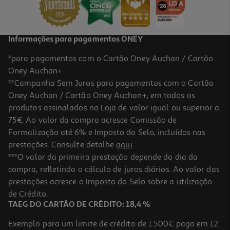
1,99 €
Promoção
Informações para pagamentos ONEY
*para pagamentos com o Cartão Oney Auchan / Cartão
Oney Auchan+.
**Campanha Sem Juros para pagamentos com o Cartão
Oney Auchan / Cartão Oney Auchan+, em todos os
-33%
produtos assinalados na Loja de valor igual ou superior a
75€. Ao valor da compra acresce Comissão de
Formalização até 6% e Imposto do Selo, incluídos nas
prestações. Consulte detalhe
aqui
.
5.0
(1)
Caderno Agrafado Pautado A4 Auchan 48 Folhas Cores Sortidas
***O valor da primeira prestação depende do dia da
compra, refletindo o cálculo de juros diários. Ao valor das
1.99 €/un
Price reduced from
to
prestações acresce o Imposto do Selo sobre a utilização
2,99 €
1,99 €
de Crédito.
Promoção
TAEG DO CARTÃO DE CRÉDITO: 18,4 %
Exemplo para um limite de crédito de 1.500€ pago em 12