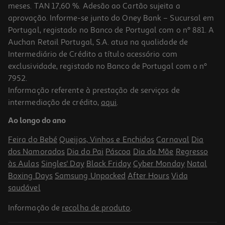
meses. TAN 17,60 %. Adesão ao Cartão sujeita a
aprovação. Informe-se junto do Oney Bank – Sucursal em
Portugal, registado no Banco de Portugal com o nº 881. A
Auchan Retail Portugal, S.A. atua na qualidade de
Intermediário de Crédito a título acessório com
-33%
exclusividade, registado no Banco de Portugal com o nº
7952.
Informação referente à prestação de serviços de
5.0
(2)
intermediação de crédito,
aqui
.
Caderno Agrafado A4 Auchan Capa Polipropileno Pastel Pautado
48 Folhas Cores Sortidas
Ao longo do ano
1.99 €/un
Price reduced from
to
2,99 €
Feira do Bebé
Queijos, Vinhos e Enchidos
Carnaval
Dia
1,99 €
dos Namorados
Dia do Pai
Páscoa
Dia da Mãe
Regresso
Promoção
às Aulas
Singles' Day
Black Friday
Cyber Monday
Natal
Boxing Days
Samsung Unpacked
After Hours
Vida
saudável
Informação de
recolha de produto
.