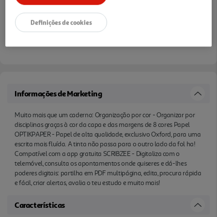
Definições de cookies
Informações de Marketing
Muito mais que um caderno: Organização por cor - Organizar por
disciplinas graças à cor da capa e das margens de 8 cores Papel
OPTIKPAPER - Papel de alta qualidade, exclusivo Oxford, para uma
escrita mais fluída. A tinta não passa para o outro lado da fol ha!
Compatível com a app gratuita SCRIBZEE - Digitaliza com o
telemóvel, consulta os apontamentos onde quiseres e dá-lhes
poderes digitais: partilha em PDF multipágina, edita, procura rápida
e fácil, criar alertas, avalia o teu estudo e muito mais!
Características