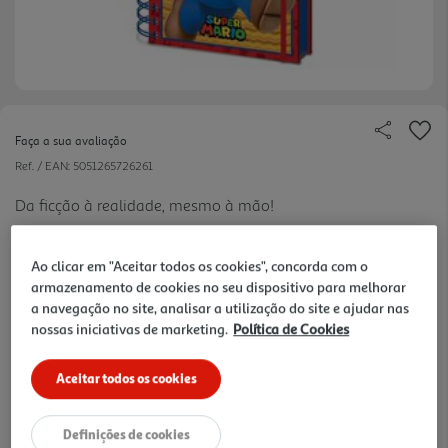
Faça a sua avaliação
Ref. / EAN:
5051265726261
Da ficção à realidade, mesmo à mão!
Ao clicar em "Aceitar todos os cookies", concorda com o
armazenamento de cookies no seu dispositivo para melhorar
9.99 €/un
a navegação no site, analisar a utilização do site e ajudar nas
nossas iniciativas de marketing.
Política de Cookies
9,99 €
Aceitar todos os cookies
Notas de preparação
Definições de cookies