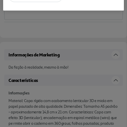
Informações de Marketing
Da ficção à realidade, mesmo à mão!
Características
Informações
Material: Capa rígida com acabamento lenticular 3D e miolo em
papel pautado de alta qualidade. Dimensões: Tamanho A5 padrão
- aproximadamente 14,8 cm x 21 cm. Características: Capa com
efeito 3D (lenticular); encadernação em espiral metálica (wiro) que
pe rmite abrir o caderno em 360 graus; folhas pautadas; produto