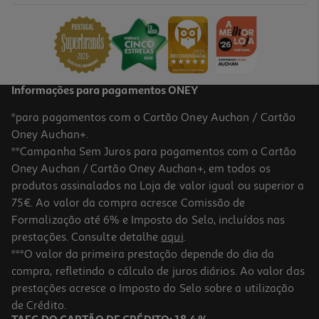
2.99 €/un
2,99 €
Informações para pagamentos ONEY
*para pagamentos com o Cartão Oney Auchan / Cartão
Oney Auchan+.
**Campanha Sem Juros para pagamentos com o Cartão
Oney Auchan / Cartão Oney Auchan+, em todos os
produtos assinalados na Loja de valor igual ou superior a
75€. Ao valor da compra acresce Comissão de
Formalização até 6% e Imposto do Selo, incluídos nas
prestações. Consulte detalhe
aqui
.
Capa Auchan A4 Com Elástico Vintage Palette
***O valor da primeira prestação depende do dia da
compra, refletindo o cálculo de juros diários. Ao valor das
1.59 €/un
prestações acresce o Imposto do Selo sobre a utilização
1,59 €
de Crédito.