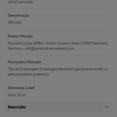
oficial licenciado.
Denominação
SR72626
Nome e Morada
Pyramid Europe GMBH + Walter-Gropius-Allee 1, 68519 Viernheim,
Germany + info@pyramidinternational.com
Precauções Utilização
Tipo de Embalagem: Embalagem Reciclável (geralmente cartão ou
película plástica protetora).
Dimensões LxAxP
14,8 x 21 cm
Descrição