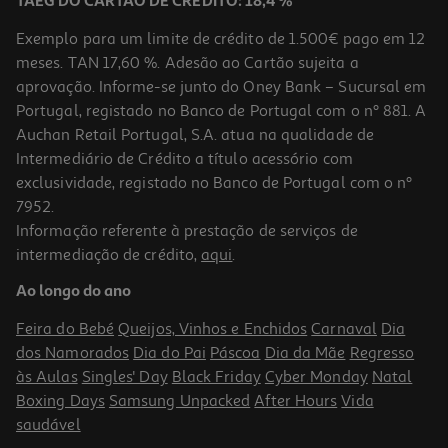
TAEG DO CARTÃO DE CRÉDITO: 18,4 %
Exemplo para um limite de crédito de 1.500€ pago em 12
meses. TAN 17,60 %. Adesão ao Cartão sujeita a
aprovação. Informe-se junto do Oney Bank – Sucursal em
Portugal, registado no Banco de Portugal com o nº 881. A
Auchan Retail Portugal, S.A. atua na qualidade de
Intermediário de Crédito a título acessório com
exclusividade, registado no Banco de Portugal com o nº
7952.
Informação referente à prestação de serviços de
intermediação de crédito,
aqui
.
Caderno A5 Super Mario
Ao longo do ano
12.99 €/un
Feira do Bebé
Queijos, Vinhos e Enchidos
Carnaval
Dia
12,99 €
dos Namorados
Dia do Pai
Páscoa
Dia da Mãe
Regresso
às Aulas
Singles' Day
Black Friday
Cyber Monday
Natal
Boxing Days
Samsung Unpacked
After Hours
Vida
saudável