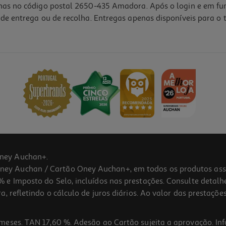
lhas no código postal 2650-435 Amadora. Após o login e em fu
de entrega ou de recolha. Entregas apenas disponíveis para o t
ney Auchan+.
 Auchan / Cartão Oney Auchan+, em todos os produtos assina
 e Imposto do Selo, incluídos nas prestações. Consulte detal
 refletindo o cálculo de juros diários. Ao valor das prestações
meses. TAN 17,60 %. Adesão ao Cartão sujeita a aprovação. In