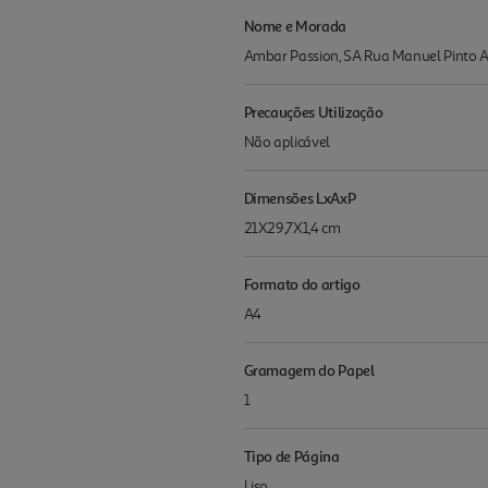
Nome e Morada
Ambar Passion, SA Rua Manuel Pinto A
Precauções Utilização
Não aplicável
Dimensões LxAxP
21X29,7X1,4 cm
Formato do artigo
A4
Gramagem do Papel
1
Tipo de Página
Liso