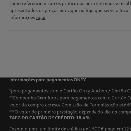
como referência e são os praticados para entregas e reco
apresentados os preços em vigor na loja que serve o local 
informações
aqui
.
Recarga Dossier Oxford A4 Quadriculada 100+20 Folhas
4.29 €/un
4,29 €
Informações para pagamentos ONEY
*para pagamentos com o Cartão Oney Auchan / Cartão O
**Campanha Sem Juros para pagamentos com o Cartão Oney
valor da compra acresce Comissão de Formalização até 6%
***O valor da primeira prestação depende do dia da compra,
TAEG DO CARTÃO DE CRÉDITO: 18,4 %
Exemplo para um limite de crédito de 1.500€ pago em 12 