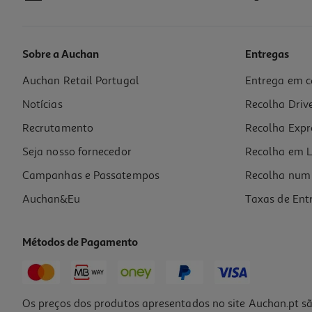
Sobre a Auchan
Entregas
Auchan Retail Portugal
Entrega em c
Recarga Dossier Ambar Quadriculado A4 100 Folhas 100g
Notícias
Recolha Driv
1.99 €/un
Price reduced from
to
2,39 €
Recrutamento
Recolha Expr
1,99 €
Promoção
Seja nosso fornecedor
Recolha em L
Campanhas e Passatempos
Recolha num 
Auchan&Eu
Taxas de Ent
Métodos de Pagamento
Os preços dos produtos apresentados no site Auchan.pt sã