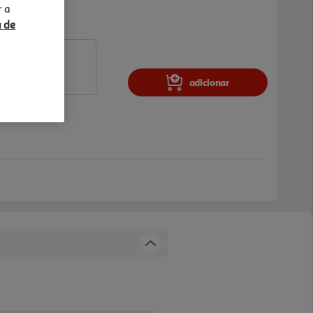
r a
a de
adicionar