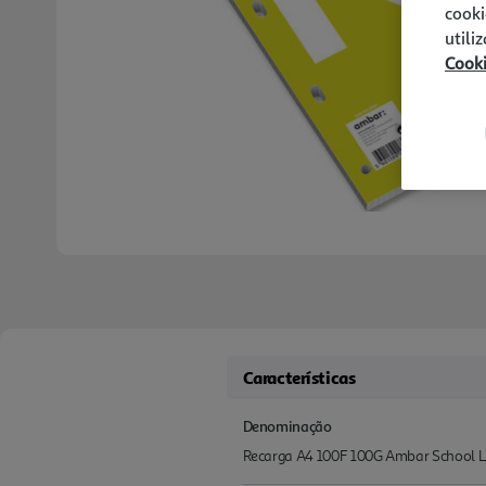
cooki
utili
Cook
Características
Denominação
Recarga A4 100F 100G Ambar School 