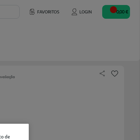
FAVORITOS
LOGIN
0,00 €
avaliação
to de