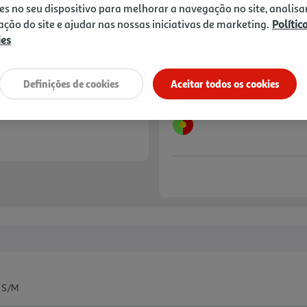
es no seu dispositivo para melhorar a navegação no site, analisa
zação do site e ajudar nas nossas iniciativas de marketing.
Polític
Notas de preparação
ies
Definições de cookies
Aceitar todos os cookies
L S/M