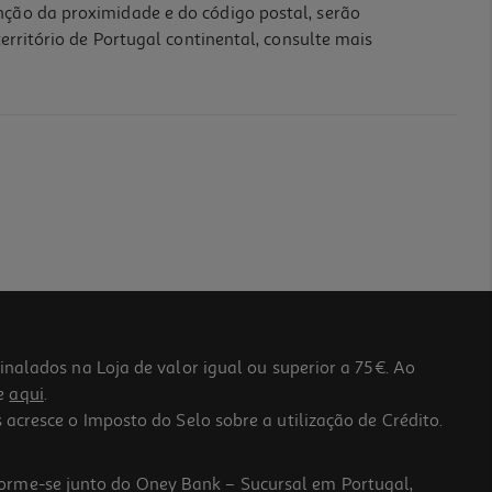
nção da proximidade e do código postal, serão
erritório de Portugal continental, consulte mais
lados na Loja de valor igual ou superior a 75€. Ao
he
aqui
.
 acresce o Imposto do Selo sobre a utilização de Crédito.
forme-se junto do Oney Bank – Sucursal em Portugal,