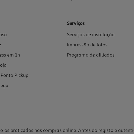
5.0
(1)
Serviços
asa
Serviços de instalação
e
Impressão de fotos
ess em 1h
Programa de afiliados
oja
Ponto Pickup
rega
o os praticados nas compras online. Antes do registo e autent