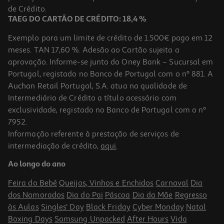
4,29 €
de Crédito.
TAEG DO CARTÃO DE CRÉDITO: 18,4 %
Exemplo para um limite de crédito de 1.500€ pago em 12
meses. TAN 17,60 %. Adesão ao Cartão sujeita a
aprovação. Informe-se junto do Oney Bank – Sucursal em
Portugal, registado no Banco de Portugal com o nº 881. A
Auchan Retail Portugal, S.A. atua na qualidade de
Intermediário de Crédito a título acessório com
exclusividade, registado no Banco de Portugal com o nº
7952.
Informação referente à prestação de serviços de
intermediação de crédito,
aqui
.
Recarga A4 Ancor Emboss Pautada 100 Folhas 90g
Ao longo do ano
0.22 €/un
Feira do Bebé
Queijos, Vinhos e Enchidos
Carnaval
Dia
4,49 €
dos Namorados
Dia do Pai
Páscoa
Dia da Mãe
Regresso
às Aulas
Singles' Day
Black Friday
Cyber Monday
Natal
Boxing Days
Samsung Unpacked
After Hours
Vida