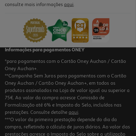
5.0
(1)
consulte mais informações
aqui
.
Recarga Dossier A4 Ambar Liso 100 Folhas 100g
1.99 €/un
Price reduced from
to
2,39 €
1,99 €
Promoção
Informações para pagamentos ONEY
*para pagamentos com o Cartão Oney Auchan / Cartão
Oney Auchan+.
**Campanha Sem Juros para pagamentos com o Cartão
Oney Auchan / Cartão Oney Auchan+, em todos os
produtos assinalados na Loja de valor igual ou superior a
75€. Ao valor da compra acresce Comissão de
Formalização até 6% e Imposto do Selo, incluídos nas
prestações. Consulte detalhe
aqui
.
Recarga Dossier Oxford A4 Quadriculada 100+20 Folhas
***O valor da primeira prestação depende do dia da
compra, refletindo o cálculo de juros diários. Ao valor das
4.29 €/un
prestações acresce o Imposto do Selo sobre a utilização