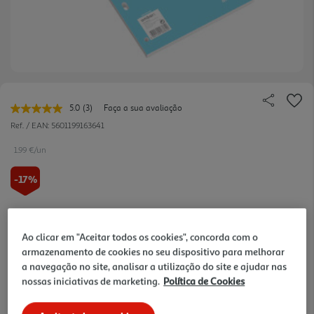
5.0
(3)
Faça a sua avaliação
Leu
3
Ref. / EAN:
5601199163641
avaliações.
Link
1.99 €/un
para
a
-17%
mesma
página.
Price reduced from
to
2,39 €
1,99 €
Ao clicar em "Aceitar todos os cookies", concorda com o
Promoção:
de 31/7/2026 a 11/10/2026
armazenamento de cookies no seu dispositivo para melhorar
a navegação no site, analisar a utilização do site e ajudar nas
Notas de preparação
nossas iniciativas de marketing.
Política de Cookies