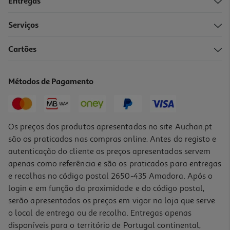
Entregas
-17%
Serviços
5.0
(1)
Cartões
Recarga Dossier Ambar Quadriculado A4 100 Folhas 100g
1.99 €/un
Métodos de Pagamento
Price reduced from
to
2,39 €
1,99 €
Promoção
Os preços dos produtos apresentados no site Auchan.pt
são os praticados nas compras online. Antes do registo e
autenticação do cliente os preços apresentados servem
apenas como referência e são os praticados para entregas
e recolhas no código postal 2650-435 Amadora. Após o
login e em função da proximidade e do código postal,
-17%
serão apresentados os preços em vigor na loja que serve
o local de entrega ou de recolha. Entregas apenas
disponíveis para o território de Portugal continental,