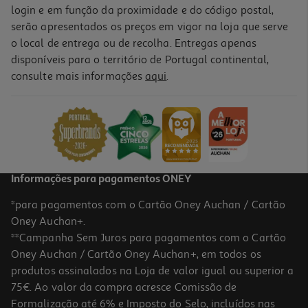
login e em função da proximidade e do código postal,
serão apresentados os preços em vigor na loja que serve
o local de entrega ou de recolha. Entregas apenas
disponíveis para o território de Portugal continental,
consulte mais informações
aqui
.
Informações para pagamentos ONEY
*para pagamentos com o Cartão Oney Auchan / Cartão
Oney Auchan+.
**Campanha Sem Juros para pagamentos com o Cartão
Oney Auchan / Cartão Oney Auchan+, em todos os
produtos assinalados na Loja de valor igual ou superior a
75€. Ao valor da compra acresce Comissão de
Formalização até 6% e Imposto do Selo, incluídos nas