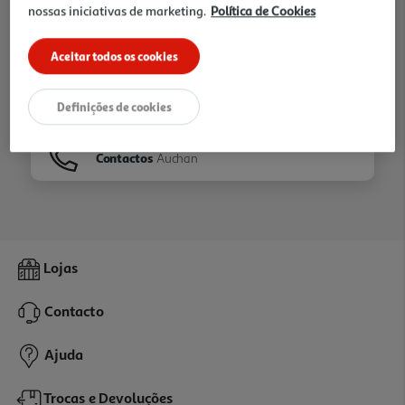
nossas iniciativas de marketing.
Política de Cookies
Ir para
Homepage
Aceitar todos os cookies
Veja os nossos
Folhetos
Definições de cookies
Contactos
Auchan
Lojas
Contacto
Ajuda
Trocas e Devoluções