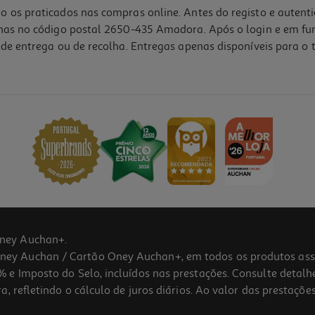
o os praticados nas compras online. Antes do registo e autent
lhas no código postal 2650-435 Amadora. Após o login e em fu
de entrega ou de recolha. Entregas apenas disponíveis para o t
ney Auchan+.
 Auchan / Cartão Oney Auchan+, em todos os produtos assina
 e Imposto do Selo, incluídos nas prestações. Consulte detal
 refletindo o cálculo de juros diários. Ao valor das prestações