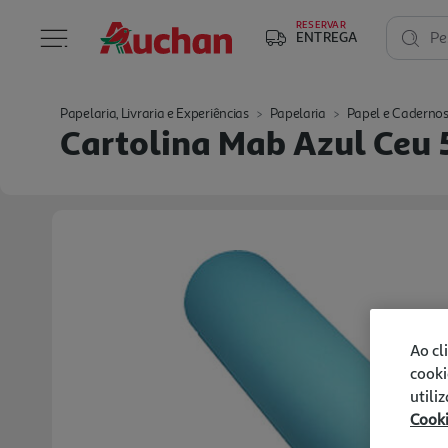
RESERVAR
ENTREGA
Pe
Papelaria, Livraria e Experiências
Papelaria
Papel e Caderno
Cartolina Mab Azul Ceu
Ao cl
cooki
utili
Cook