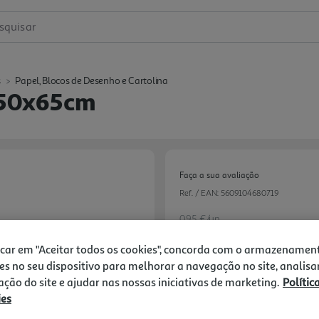
squisar
s
Papel, Blocos de Desenho e Cartolina
 50x65cm
Faça a sua avaliação
Ref. / EAN:
5609104680719
0.95 €/un
icar em "Aceitar todos os cookies", concorda com o armazenamen
es no seu dispositivo para melhorar a navegação no site, analisa
0,95 €
zação do site e ajudar nas nossas iniciativas de marketing.
Polític
ies
Notas de preparação