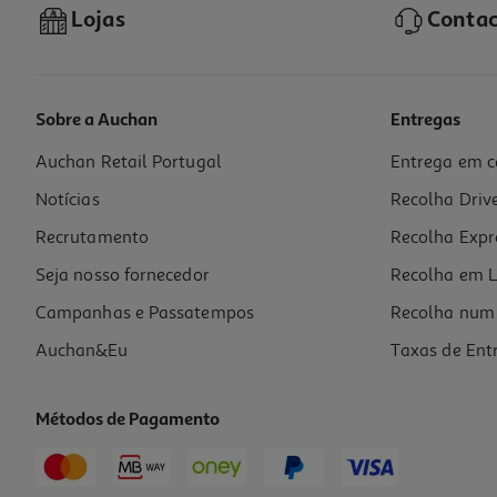
Lojas
Contac
Sobre a Auchan
Entregas
Auchan Retail Portugal
Entrega em c
Cartolina Mab Rosa 50x65cm
Notícias
Recolha Driv
0.95 €/un
Recrutamento
Recolha Expr
0,95 €
Seja nosso fornecedor
Recolha em L
Campanhas e Passatempos
Recolha num 
Auchan&Eu
Taxas de Ent
Métodos de Pagamento