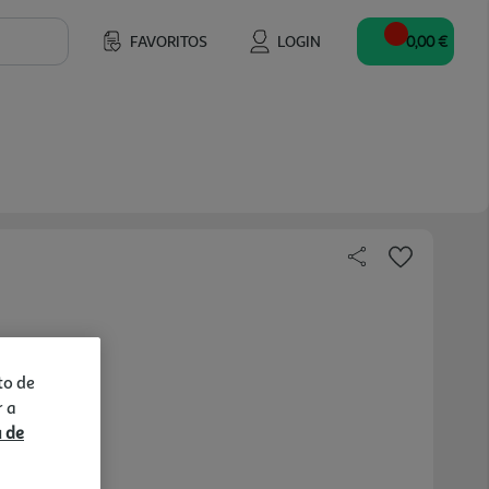
FAVORITOS
LOGIN
0,00 €
to de
r a
a de