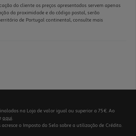
icação do cliente os preços apresentados servem apenas
nção da proximidade e do código postal, serão
erritório de Portugal continental, consulte mais
lados na Loja de valor igual ou superior a 75€. Ao
he
aqui
.
 acresce o Imposto do Selo sobre a utilização de Crédito.