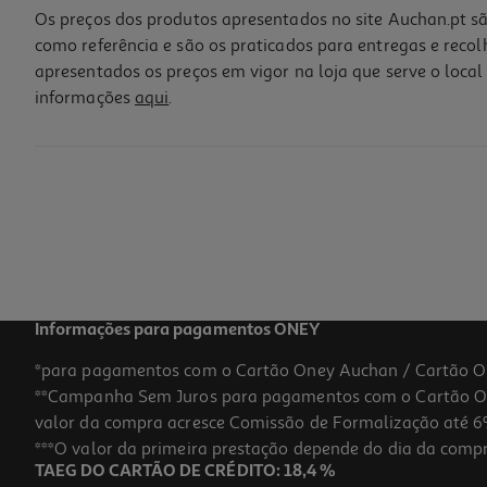
Os preços dos produtos apresentados no site Auchan.pt sã
como referência e são os praticados para entregas e reco
apresentados os preços em vigor na loja que serve o local 
informações
aqui
.
Cartolina Mab Azul Marinho 50x65cm
0.95 €/un
0,95 €
Informações para pagamentos ONEY
*para pagamentos com o Cartão Oney Auchan / Cartão O
**Campanha Sem Juros para pagamentos com o Cartão Oney
valor da compra acresce Comissão de Formalização até 6%
***O valor da primeira prestação depende do dia da compra,
TAEG DO CARTÃO DE CRÉDITO: 18,4 %