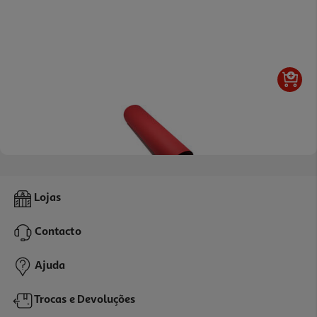
Cartolina Mab Vermelho 50x65cm
Lojas
0.95 €/un
Contacto
0,95 €
Ajuda
Trocas e Devoluções