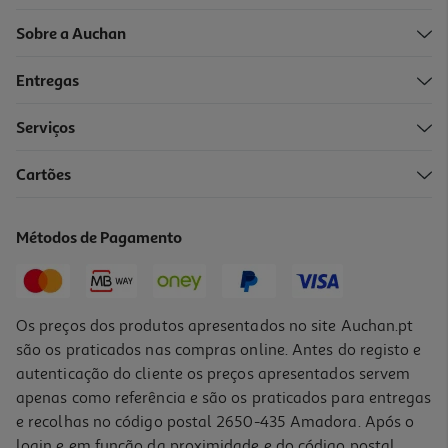
Sobre a Auchan
Entregas
-14%
Serviços
5.0
(1)
Cartões
Bloco Cartolina Cores A4 Mitos 120g 50 Folhas
2.99 €/un
Métodos de Pagamento
Price reduced from
to
3,49 €
2,99 €
Promoção
Os preços dos produtos apresentados no site Auchan.pt
são os praticados nas compras online. Antes do registo e
autenticação do cliente os preços apresentados servem
apenas como referência e são os praticados para entregas
e recolhas no código postal 2650-435 Amadora. Após o
login e em função da proximidade e do código postal,