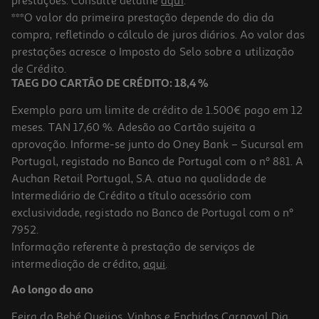
prestações. Consulte detalhe
aqui
.
Cartolina Mab Verde Intenso 50x65cm
***O valor da primeira prestação depende do dia da
compra, refletindo o cálculo de juros diários. Ao valor das
0.95 €/un
prestações acresce o Imposto do Selo sobre a utilização
0,95 €
de Crédito.
TAEG DO CARTÃO DE CRÉDITO: 18,4 %
Exemplo para um limite de crédito de 1.500€ pago em 12
meses. TAN 17,60 %. Adesão ao Cartão sujeita a
aprovação. Informe-se junto do Oney Bank – Sucursal em
Portugal, registado no Banco de Portugal com o nº 881. A
Auchan Retail Portugal, S.A. atua na qualidade de
Intermediário de Crédito a título acessório com
exclusividade, registado no Banco de Portugal com o nº
7952.
Informação referente à prestação de serviços de
1.0
(1)
intermediação de crédito,
aqui
.
Cartolina Mab Amarelo Canário 50x65cm
Ao longo do ano
0.95 €/un
Feira do Bebé
Queijos, Vinhos e Enchidos
Carnaval
Dia