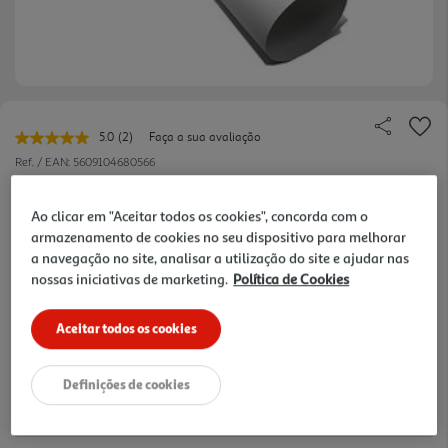
5.0
(2)
Faça a sua avaliação
Leu
2
Ref. / EAN:
5609104680566
avaliações.
Link
0.95 €/un
para
Ao clicar em "Aceitar todos os cookies", concorda com o
a
armazenamento de cookies no seu dispositivo para melhorar
mesma
página.
a navegação no site, analisar a utilização do site e ajudar nas
0,95 €
nossas iniciativas de marketing.
Política de Cookies
Aceitar todos os cookies
Notas de preparação
Definições de cookies