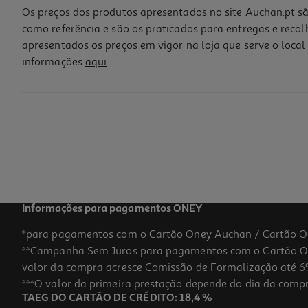
Os preços dos produtos apresentados no site Auchan.pt sã
como referência e são os praticados para entregas e reco
apresentados os preços em vigor na loja que serve o local 
informações
aqui
.
Cartolina Mab Branca 50x65cm
0.95 €/un
0,95 €
Informações para pagamentos ONEY
*para pagamentos com o Cartão Oney Auchan / Cartão O
**Campanha Sem Juros para pagamentos com o Cartão Oney
valor da compra acresce Comissão de Formalização até 6%
***O valor da primeira prestação depende do dia da compra,
TAEG DO CARTÃO DE CRÉDITO: 18,4 %