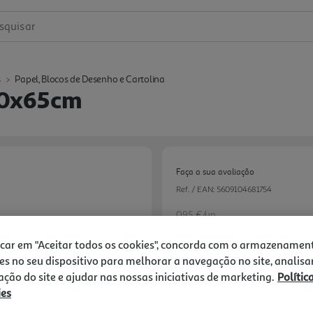
squisar
s
Papel, Blocos de Desenho e Cartolina
50x65cm
Faça a sua avaliação
Ref. / EAN:
5609104681754
0.95 €/un
icar em "Aceitar todos os cookies", concorda com o armazenamen
es no seu dispositivo para melhorar a navegação no site, analisa
0,95 €
zação do site e ajudar nas nossas iniciativas de marketing.
Polític
ies
Notas de preparação