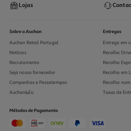
Lojas
Contac
Sobre a Auchan
Entregas
Auchan Retail Portugal
Entrega em c
Cartolina Mab Rosa 50x65cm
Notícias
Recolha Driv
0.95 €/un
Recrutamento
Recolha Expr
0,95 €
Seja nosso fornecedor
Recolha em L
Campanhas e Passatempos
Recolha num 
Auchan&Eu
Taxas de Ent
Métodos de Pagamento