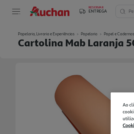
RESERVAR
ENTREGA
Pe
Papelaria, Livraria e Experiências
Papelaria
Papel e Caderno
Cartolina Mab Laranja 
Ao cl
cooki
utili
Cook