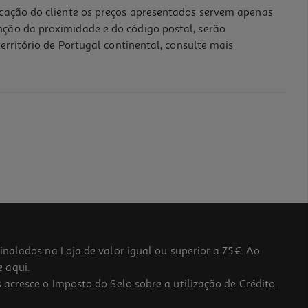
icação do cliente os preços apresentados servem apenas
nção da proximidade e do código postal, serão
erritório de Portugal continental, consulte mais
lados na Loja de valor igual ou superior a 75€. Ao
he
aqui
.
 acresce o Imposto do Selo sobre a utilização de Crédito.