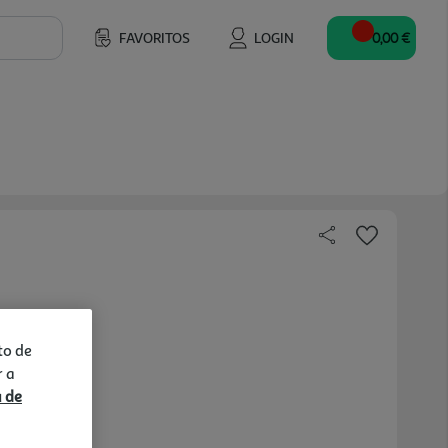
FAVORITOS
LOGIN
0,00 €
to de
r a
a de