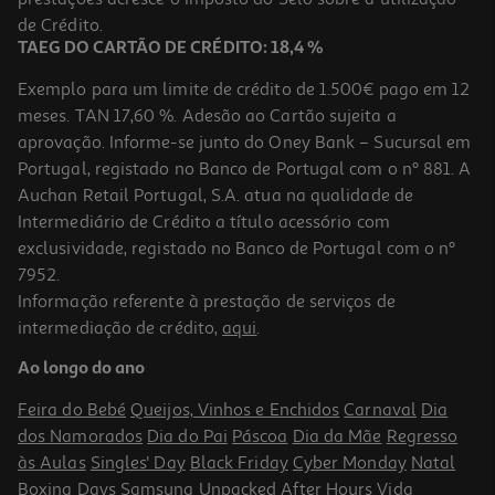
5,99 €
de Crédito.
Promoção
TAEG DO CARTÃO DE CRÉDITO: 18,4 %
Exemplo para um limite de crédito de 1.500€ pago em 12
meses. TAN 17,60 %. Adesão ao Cartão sujeita a
aprovação. Informe-se junto do Oney Bank – Sucursal em
Portugal, registado no Banco de Portugal com o nº 881. A
Auchan Retail Portugal, S.A. atua na qualidade de
Intermediário de Crédito a título acessório com
exclusividade, registado no Banco de Portugal com o nº
7952.
Informação referente à prestação de serviços de
intermediação de crédito,
aqui
.
Caderno Para Pintura Auchan Acrilica A4 24 Folhas
Ao longo do ano
7.99 €/un
Feira do Bebé
Queijos, Vinhos e Enchidos
Carnaval
Dia
7,99 €
dos Namorados
Dia do Pai
Páscoa
Dia da Mãe
Regresso
às Aulas
Singles' Day
Black Friday
Cyber Monday
Natal
Boxing Days
Samsung Unpacked
After Hours
Vida