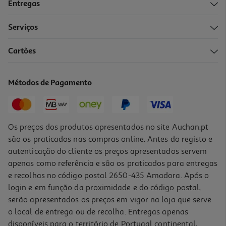
Entregas
-13%
Serviços
Cartões
Bloco Papel A3 Auchan Para Desenho 50 Folhas
6.99 €/un
Métodos de Pagamento
Price reduced from
to
7,99 €
6,99 €
Promoção
Os preços dos produtos apresentados no site Auchan.pt
são os praticados nas compras online. Antes do registo e
autenticação do cliente os preços apresentados servem
apenas como referência e são os praticados para entregas
e recolhas no código postal 2650-435 Amadora. Após o
login e em função da proximidade e do código postal,
-20%
serão apresentados os preços em vigor na loja que serve
o local de entrega ou de recolha. Entregas apenas
disponíveis para o território de Portugal continental,