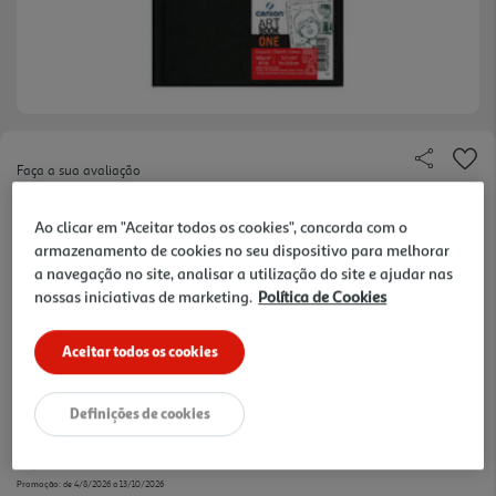
Faça a sua avaliação
Ref. / EAN:
3148950055682
Ao clicar em "Aceitar todos os cookies", concorda com o
Este Art Book® de preço atractivo, é um
armazenamento de cookies no seu dispositivo para melhorar
companheiro indispensável para o dia a dia. Papel
ver
a navegação no site, analisar a utilização do site e ajudar nas
de desenho Canson® de 100 g/m². Capa preta
mais
nossas iniciativas de marketing.
Política de Cookies
ligeiramente texturada.
7.49 €/un
Aceitar todos os cookies
-20%
Definições de cookies
Price reduced from
to
9,39 €
7,49 €
Promoção:
de 4/8/2026 a 13/10/2026