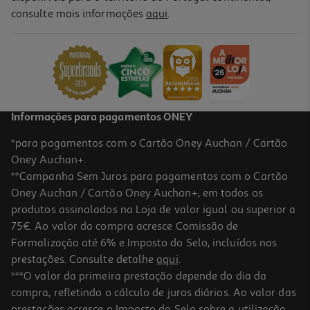
consulte mais informações
aqui
.
Bloco Papel A4 Auchan Para Desenho 50 Folhas
3.99 €/un
Price reduced from
to
4,99 €
3,99 €
Promoção
Informações para pagamentos ONEY
*para pagamentos com o Cartão Oney Auchan / Cartão
Oney Auchan+.
**Campanha Sem Juros para pagamentos com o Cartão
Oney Auchan / Cartão Oney Auchan+, em todos os
-14%
produtos assinalados na Loja de valor igual ou superior a
75€. Ao valor da compra acresce Comissão de
Formalização até 6% e Imposto do Selo, incluídos nas
prestações. Consulte detalhe
aqui
.
Caderno Para Desenho Auchan A4 60 Folhas
***O valor da primeira prestação depende do dia da
compra, refletindo o cálculo de juros diários. Ao valor das
5.99 €/un
Price reduced from
to
prestações acresce o Imposto do Selo sobre a utilização
6,99 €