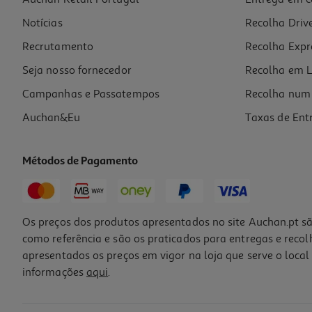
Bloco Multiplo Liderpapel 24x31.5cm 84 Folhas
Notícias
Recolha Driv
5.99 €/un
5,99 €
Recrutamento
Recolha Expr
Seja nosso fornecedor
Recolha em L
Campanhas e Passatempos
Recolha num 
Auchan&Eu
Taxas de Ent
Métodos de Pagamento
Os preços dos produtos apresentados no site Auchan.pt sã
como referência e são os praticados para entregas e reco
apresentados os preços em vigor na loja que serve o local 
informações
aqui
.
Goma Eva Moosgummi Liderpapel Preto 50x70cm 1.5mm