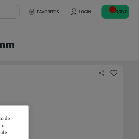
FAVORITOS
LOGIN
0,00 €
5mm
to de
r a
a de