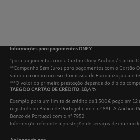
1.79 €/un
1,79 €
Informações para pagamentos ONEY
*para pagamentos com o Cartão Oney Auchan / Cartão O
**Campanha Sem Juros para pagamentos com o Cartão Oney
valor da compra acresce Comissão de Formalização até 6%
***O valor da primeira prestação depende do dia da compra,
TAEG DO CARTÃO DE CRÉDITO: 18,4 %
Exemplo para um limite de crédito de 1.500€ pago em 12 
registado no Banco de Portugal com o nº 881. A Auchan Ret
Banco de Portugal com o nº 7952.
Informação referente à prestação de serviços de intermedi
Goma Eva Moosgummi Liderpapel Rosa 50x70cm 1.5mm