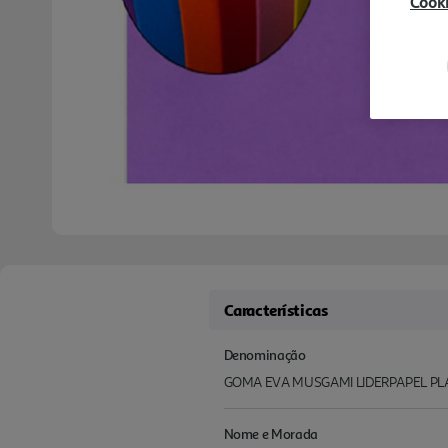
Cook
Características
Denominação
GOMA EVA MUSGAMI LIDERPAPEL PL
Nome e Morada