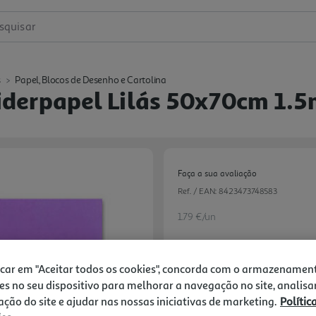
squisar
s
Papel, Blocos de Desenho e Cartolina
derpapel Lilás 50x70cm 1.
Faça a sua avaliação
Ref. / EAN:
8423473748583
1.79 €/un
icar em "Aceitar todos os cookies", concorda com o armazenamen
1,79 €
es no seu dispositivo para melhorar a navegação no site, analisa
zação do site e ajudar nas nossas iniciativas de marketing.
Polític
Notas de preparação