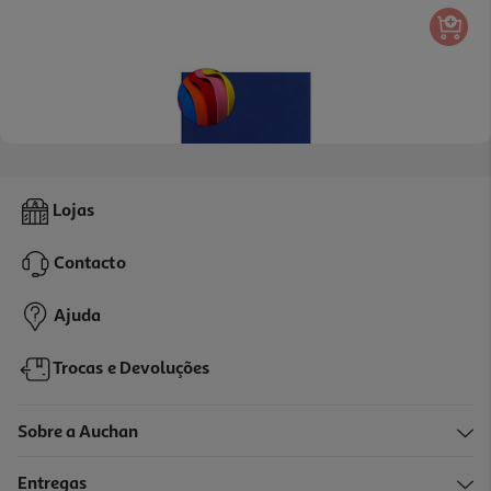
Goma Eva Moosgummi Liderpapel Azul 50x70cm 1.5mm
Lojas
1.79 €/un
Contacto
1,79 €
Ajuda
Trocas e Devoluções
Sobre a Auchan
Entregas