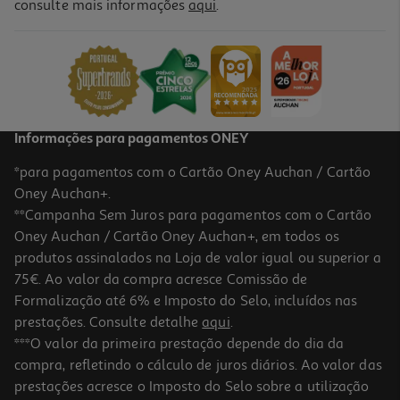
consulte mais informações
aqui
.
Goma Eva Moosgummi Liderpapel Laranja 50x70cm 1.5mm
1.79 €/un
1,79 €
Informações para pagamentos ONEY
*para pagamentos com o Cartão Oney Auchan / Cartão
Oney Auchan+.
**Campanha Sem Juros para pagamentos com o Cartão
Oney Auchan / Cartão Oney Auchan+, em todos os
produtos assinalados na Loja de valor igual ou superior a
75€. Ao valor da compra acresce Comissão de
Formalização até 6% e Imposto do Selo, incluídos nas
prestações. Consulte detalhe
aqui
.
4.0
(1)
Goma Eva Moosgummi Liderpapel Vermelho 50x70cm 1.5mm
***O valor da primeira prestação depende do dia da
compra, refletindo o cálculo de juros diários. Ao valor das
1.79 €/un
prestações acresce o Imposto do Selo sobre a utilização