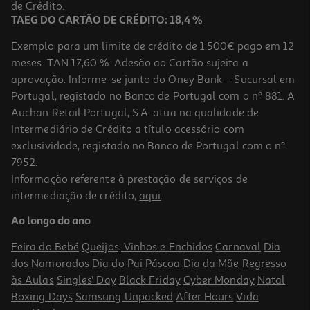
1,79 €
de Crédito.
TAEG DO CARTÃO DE CRÉDITO: 18,4 %
Exemplo para um limite de crédito de 1.500€ pago em 12
meses. TAN 17,60 %. Adesão ao Cartão sujeita a
aprovação. Informe-se junto do Oney Bank – Sucursal em
Portugal, registado no Banco de Portugal com o nº 881. A
Auchan Retail Portugal, S.A. atua na qualidade de
Intermediário de Crédito a título acessório com
exclusividade, registado no Banco de Portugal com o nº
7952.
Informação referente à prestação de serviços de
intermediação de crédito,
aqui
.
Goma Eva Moosgummi Liderpapel Preto 50x70cm 1.5mm
Ao longo do ano
1.79 €/un
Feira do Bebé
Queijos, Vinhos e Enchidos
Carnaval
Dia
1,79 €
dos Namorados
Dia do Pai
Páscoa
Dia da Mãe
Regresso
às Aulas
Singles' Day
Black Friday
Cyber Monday
Natal
Boxing Days
Samsung Unpacked
After Hours
Vida