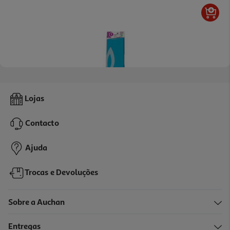
5.0
(2)
Papel Crepe Liderpapel Azul 50cmx2.5m
Lojas
0.99 €/un
Contacto
0,99 €
Ajuda
Trocas e Devoluções
Sobre a Auchan
Entregas