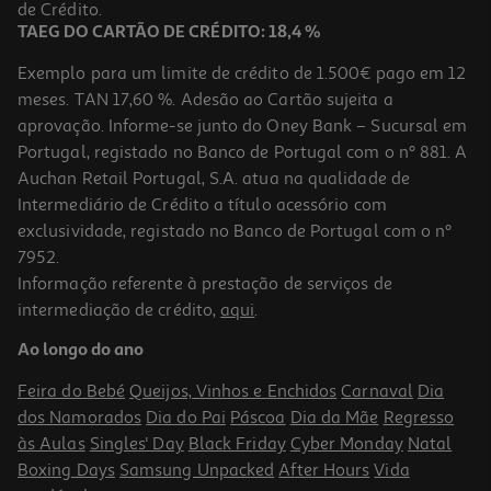
0,99 €
de Crédito.
TAEG DO CARTÃO DE CRÉDITO: 18,4 %
Exemplo para um limite de crédito de 1.500€ pago em 12
meses. TAN 17,60 %. Adesão ao Cartão sujeita a
aprovação. Informe-se junto do Oney Bank – Sucursal em
Portugal, registado no Banco de Portugal com o nº 881. A
Auchan Retail Portugal, S.A. atua na qualidade de
Intermediário de Crédito a título acessório com
exclusividade, registado no Banco de Portugal com o nº
7952.
Informação referente à prestação de serviços de
intermediação de crédito,
aqui
.
Papel Crepe Liderpapel Rosa Forte 50cmx2.5m
Ao longo do ano
0.99 €/un
Feira do Bebé
Queijos, Vinhos e Enchidos
Carnaval
Dia
0,99 €
dos Namorados
Dia do Pai
Páscoa
Dia da Mãe
Regresso
às Aulas
Singles' Day
Black Friday
Cyber Monday
Natal
Boxing Days
Samsung Unpacked
After Hours
Vida