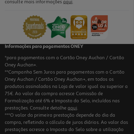
consulte mais informações
aqui
.
Papel Crepe Liderpapel Verde Escuro 50cmx2.5m
0.99 €/un
0,99 €
Informações para pagamentos ONEY
*para pagamentos com o Cartão Oney Auchan / Cartão
Oney Auchan+.
**Campanha Sem Juros para pagamentos com o Cartão
Oney Auchan / Cartão Oney Auchan+, em todos os
produtos assinalados na Loja de valor igual ou superior a
75€. Ao valor da compra acresce Comissão de
Formalização até 6% e Imposto do Selo, incluídos nas
prestações. Consulte detalhe
aqui
.
Papel Crepe Liderpapel Azul Marinho 50cmx2.5m
***O valor da primeira prestação depende do dia da
compra, refletindo o cálculo de juros diários. Ao valor das
0.99 €/un
prestações acresce o Imposto do Selo sobre a utilização