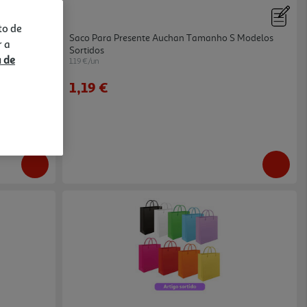
to de
Saco Para Presente Auchan Tamanho S Modelos
r a
Sortidos
a de
1.19 €/un
1,19 €