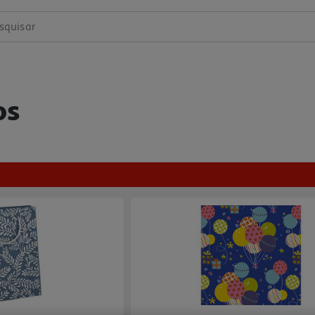
squisar
os