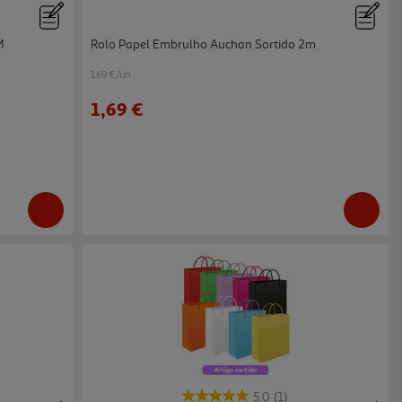
M
Rolo Papel Embrulho Auchan Sortido 2m
1.69 €/un
1,69 €
5.0
(1)