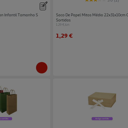
3.0
(2)
an Infantil Tamanho S
Saco De Papel Mitos Médio 22x31x10cm 
Sortidas
1.29 €/un
1,29 €