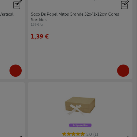
ertical
Saco De Papel Mitos Grande 32x41x12cm Cores
Sortidas
1.39 €/un
1,39 €
5.0
(1)