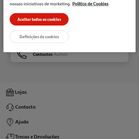
nossas iniciativas de marketing.
Política de Cookies
Ir para
Homepage
Aceitar todos os cookies
Veja os nossos
Folhetos
Definições de cookies
Contactos
Auchan
Lojas
Contacto
Ajuda
Trocas e Devoluções