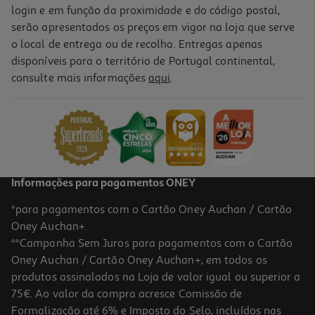
login e em função da proximidade e do código postal,
serão apresentados os preços em vigor na loja que serve
o local de entrega ou de recolha. Entregas apenas
disponíveis para o território de Portugal continental,
consulte mais informações
aqui
.
Informações para pagamentos ONEY
*para pagamentos com o Cartão Oney Auchan / Cartão
Oney Auchan+.
**Campanha Sem Juros para pagamentos com o Cartão
Oney Auchan / Cartão Oney Auchan+, em todos os
produtos assinalados na Loja de valor igual ou superior a
75€. Ao valor da compra acresce Comissão de
Formalização até 6% e Imposto do Selo, incluídos nas