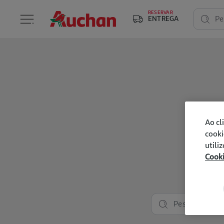
RESERVAR
ENTREGA
Pe
Ao cl
cooki
utili
Cook