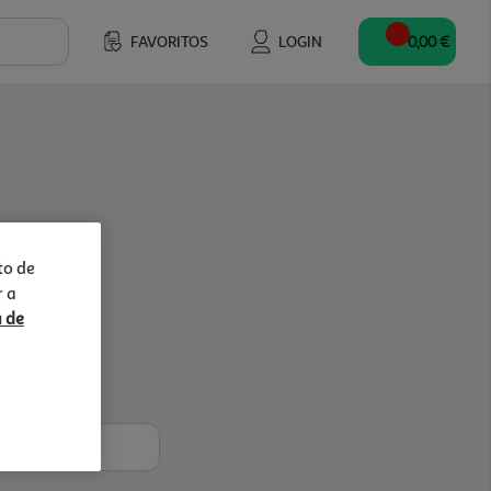
FAVORITOS
LOGIN
0,00 €
to de
r a
a de