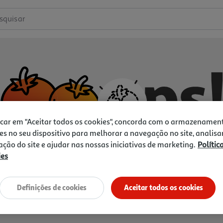
squisar
icar em "Aceitar todos os cookies", concorda com o armazenamen
es no seu dispositivo para melhorar a navegação no site, analisa
zação do site e ajudar nas nossas iniciativas de marketing.
Polític
ies
Não temos o que procura.
Vamos tentar de novo?
Definições de cookies
Aceitar todos os cookies