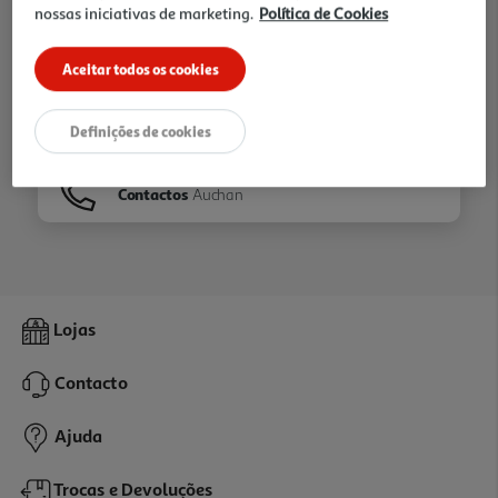
nossas iniciativas de marketing.
Política de Cookies
Ir para
Homepage
Aceitar todos os cookies
Veja os nossos
Folhetos
Definições de cookies
Contactos
Auchan
Lojas
Contacto
Ajuda
Trocas e Devoluções