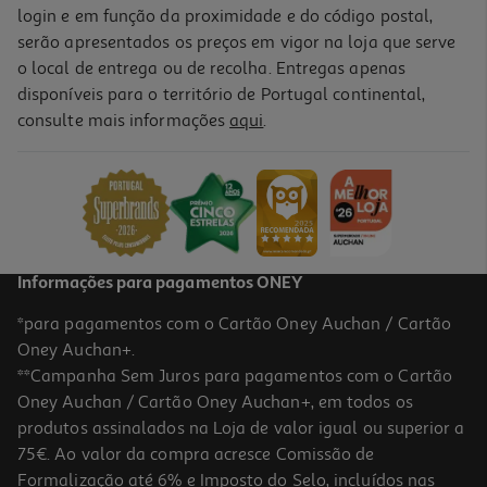
login e em função da proximidade e do código postal,
serão apresentados os preços em vigor na loja que serve
o local de entrega ou de recolha. Entregas apenas
disponíveis para o território de Portugal continental,
consulte mais informações
aqui
.
Informações para pagamentos ONEY
*para pagamentos com o Cartão Oney Auchan / Cartão
Oney Auchan+.
**Campanha Sem Juros para pagamentos com o Cartão
Oney Auchan / Cartão Oney Auchan+, em todos os
produtos assinalados na Loja de valor igual ou superior a
75€. Ao valor da compra acresce Comissão de
Formalização até 6% e Imposto do Selo, incluídos nas