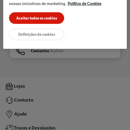
nossas iniciativas de marketing.
Política de Cookies
Ir para
Homepage
Aceitar todos os cookies
Veja os nossos
Folhetos
Definições de cookies
Contactos
Auchan
Lojas
Contacto
Ajuda
Trocas e Devoluções