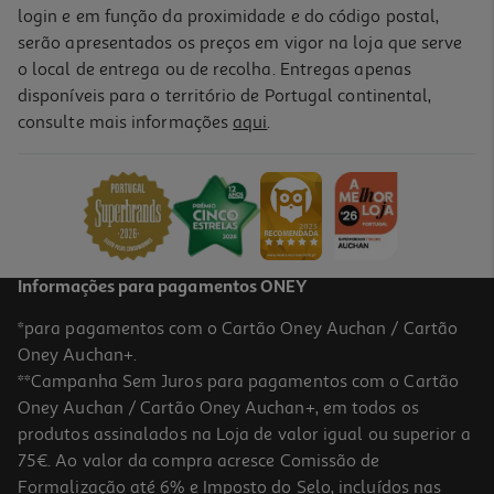
login e em função da proximidade e do código postal,
serão apresentados os preços em vigor na loja que serve
o local de entrega ou de recolha. Entregas apenas
disponíveis para o território de Portugal continental,
consulte mais informações
aqui
.
Informações para pagamentos ONEY
*para pagamentos com o Cartão Oney Auchan / Cartão
Oney Auchan+.
**Campanha Sem Juros para pagamentos com o Cartão
Oney Auchan / Cartão Oney Auchan+, em todos os
produtos assinalados na Loja de valor igual ou superior a
75€. Ao valor da compra acresce Comissão de
Formalização até 6% e Imposto do Selo, incluídos nas