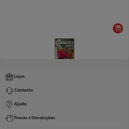
Revista Cruzadexes Mais
Lojas
3.3 €/un
Contacto
3,30 €
Ajuda
Trocas e Devoluções