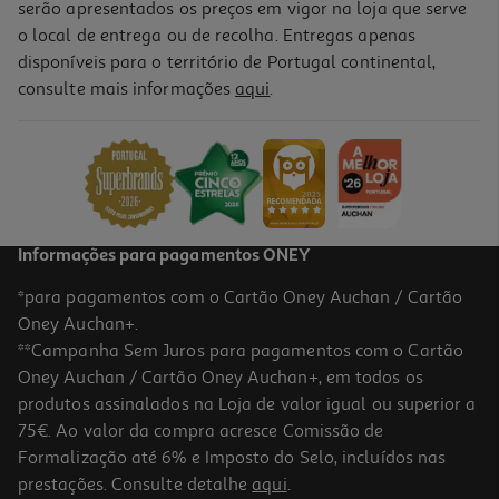
serão apresentados os preços em vigor na loja que serve
o local de entrega ou de recolha. Entregas apenas
disponíveis para o território de Portugal continental,
5.0
(1)
consulte mais informações
aqui
.
Revista Especial Sopas Cruzadexes
3.3 €/un
3,30 €
Informações para pagamentos ONEY
*para pagamentos com o Cartão Oney Auchan / Cartão
Oney Auchan+.
**Campanha Sem Juros para pagamentos com o Cartão
Oney Auchan / Cartão Oney Auchan+, em todos os
produtos assinalados na Loja de valor igual ou superior a
75€. Ao valor da compra acresce Comissão de
Formalização até 6% e Imposto do Selo, incluídos nas
prestações. Consulte detalhe
aqui
.