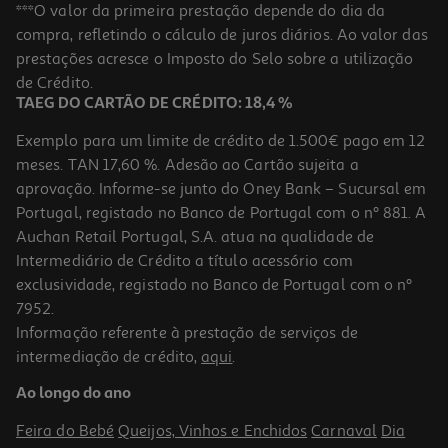
Revista Maria
***O valor da primeira prestação depende do dia da
compra, refletindo o cálculo de juros diários. Ao valor das
1.9 €/un
prestações acresce o Imposto do Selo sobre a utilização
1,90 €
de Crédito.
TAEG DO CARTÃO DE CRÉDITO: 18,4 %
Exemplo para um limite de crédito de 1.500€ pago em 12
meses. TAN 17,60 %. Adesão ao Cartão sujeita a
aprovação. Informe-se junto do Oney Bank – Sucursal em
Portugal, registado no Banco de Portugal com o nº 881. A
Auchan Retail Portugal, S.A. atua na qualidade de
Intermediário de Crédito a título acessório com
exclusividade, registado no Banco de Portugal com o nº
7952.
Informação referente à prestação de serviços de
intermediação de crédito,
aqui
.
Revista Tv Mais
Ao longo do ano
2.2 €/un
Feira do Bebé
Queijos, Vinhos e Enchidos
Carnaval
Dia
2,20 €