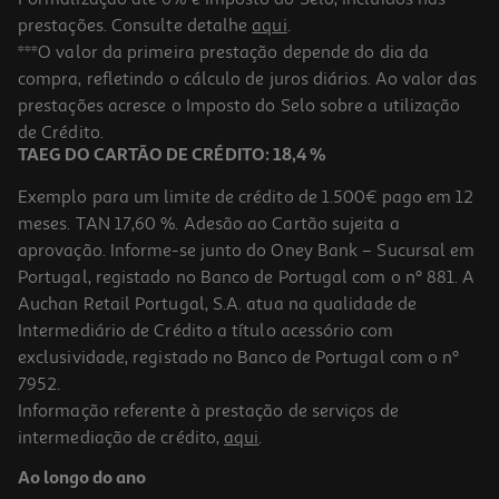
prestações. Consulte detalhe
aqui
.
Revista Coleção Sopas
***O valor da primeira prestação depende do dia da
compra, refletindo o cálculo de juros diários. Ao valor das
3 €/un
prestações acresce o Imposto do Selo sobre a utilização
3,00 €
de Crédito.
TAEG DO CARTÃO DE CRÉDITO: 18,4 %
Exemplo para um limite de crédito de 1.500€ pago em 12
meses. TAN 17,60 %. Adesão ao Cartão sujeita a
aprovação. Informe-se junto do Oney Bank – Sucursal em
Portugal, registado no Banco de Portugal com o nº 881. A
Auchan Retail Portugal, S.A. atua na qualidade de
Intermediário de Crédito a título acessório com
exclusividade, registado no Banco de Portugal com o nº
7952.
Informação referente à prestação de serviços de
intermediação de crédito,
aqui
.
Revista Sopas De Letras 125 Super
Ao longo do ano
3.5 €/un