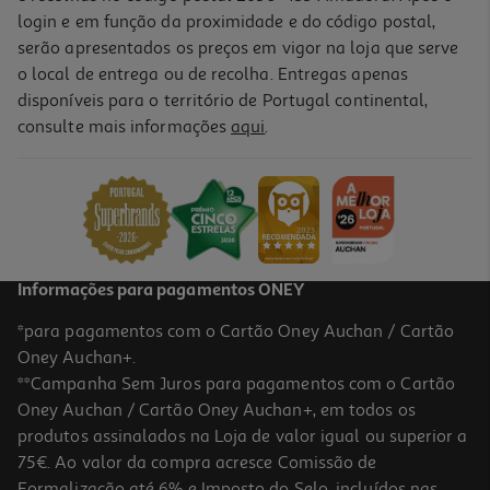
login e em função da proximidade e do código postal,
serão apresentados os preços em vigor na loja que serve
o local de entrega ou de recolha. Entregas apenas
disponíveis para o território de Portugal continental,
4.5
(2)
consulte mais informações
aqui
.
Revista Sopas Relax
2.5 €/un
2,50 €
Informações para pagamentos ONEY
*para pagamentos com o Cartão Oney Auchan / Cartão
Oney Auchan+.
**Campanha Sem Juros para pagamentos com o Cartão
Oney Auchan / Cartão Oney Auchan+, em todos os
produtos assinalados na Loja de valor igual ou superior a
75€. Ao valor da compra acresce Comissão de
Formalização até 6% e Imposto do Selo, incluídos nas