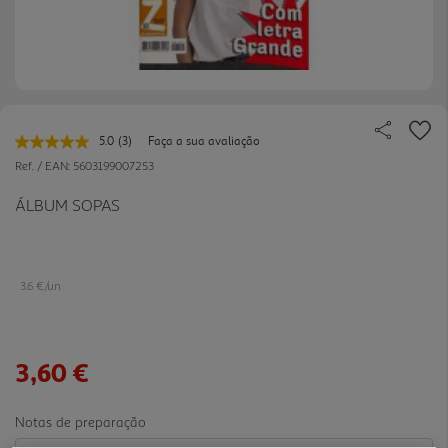
5.0
(3)
Faça a sua avaliação
Leu
3
Ref. / EAN:
5603199007253
avaliações.
Link
ÁLBUM SOPAS
para
a
mesma
página.
3.6 €/un
3,60 €
Notas de preparação