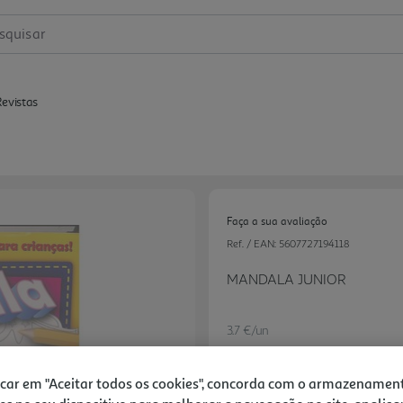
squisar
Revistas
Faça a sua avaliação
Ref. / EAN:
5607727194118
MANDALA JUNIOR
3.7 €/un
icar em "Aceitar todos os cookies", concorda com o armazenamen