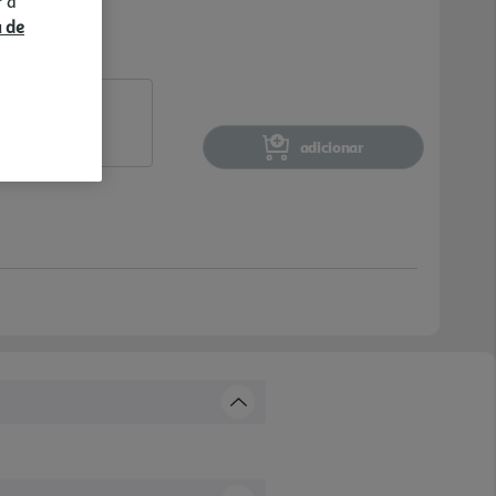
r a
a de
adicionar