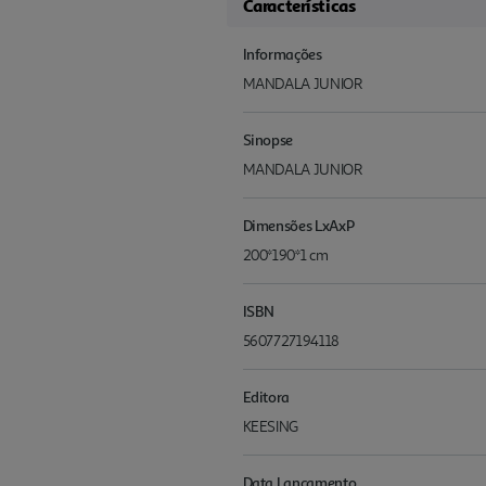
Características
Informações
MANDALA JUNIOR
Sinopse
MANDALA JUNIOR
Dimensões LxAxP
200*190*1 cm
ISBN
5607727194118
Editora
KEESING
Data Lançamento