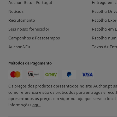
Auchan Retail Portugal
Entrega em c
Revista Lux
Notícias
Recolha Driv
2.7 €/un
Recrutamento
Recolha Expr
2,70 €
Seja nosso fornecedor
Recolha em L
Campanhas e Passatempos
Recolha num 
Auchan&Eu
Taxas de Ent
Métodos de Pagamento
Os preços dos produtos apresentados no site Auchan.pt sã
como referência e são os praticados para entregas e reco
apresentados os preços em vigor na loja que serve o local 
informações
aqui
.
Revista Visão