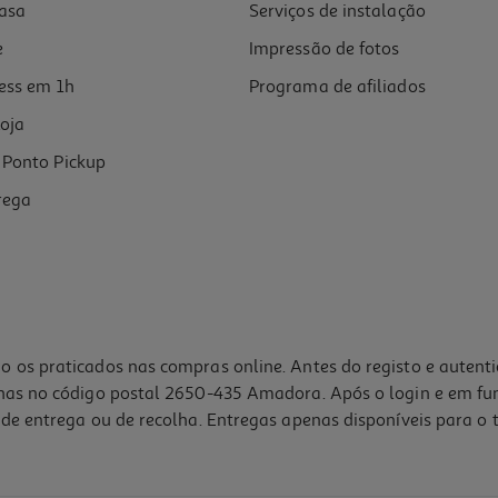
asa
Serviços de instalação
e
Impressão de fotos
ess em 1h
Programa de afiliados
oja
Ponto Pickup
rega
o os praticados nas compras online. Antes do registo e autent
lhas no código postal 2650-435 Amadora. Após o login e em fu
de entrega ou de recolha. Entregas apenas disponíveis para o t
4.0
(1)