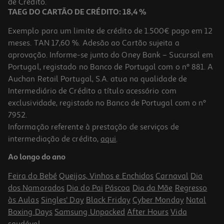
de Crédito.
TAEG DO CARTÃO DE CRÉDITO: 18,4 %
Exemplo para um limite de crédito de 1.500€ pago em 12
meses. TAN 17,60 %. Adesão ao Cartão sujeita a
aprovação. Informe-se junto do Oney Bank – Sucursal em
Portugal, registado no Banco de Portugal com o nº 881. A
Auchan Retail Portugal, S.A. atua na qualidade de
Intermediário de Crédito a título acessório com
exclusividade, registado no Banco de Portugal com o nº
7952.
Informação referente à prestação de serviços de
5.0
(3)
intermediação de crédito,
aqui
.
Revista Álbum Sopas
Ao longo do ano
3.6 €/un
Feira do Bebé
Queijos, Vinhos e Enchidos
Carnaval
Dia
3,60 €
dos Namorados
Dia do Pai
Páscoa
Dia da Mãe
Regresso
às Aulas
Singles' Day
Black Friday
Cyber Monday
Natal
Boxing Days
Samsung Unpacked
After Hours
Vida
saudável