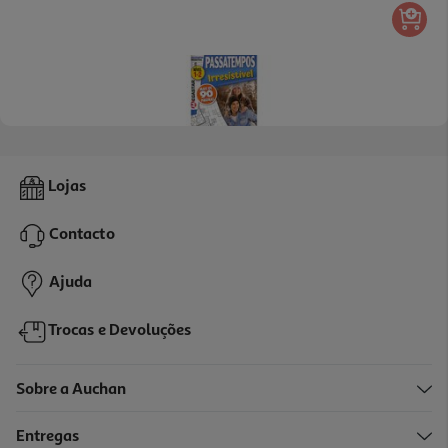
Revista Passatempos Irresistível
Lojas
2.5 €/un
Contacto
2,50 €
Ajuda
Trocas e Devoluções
Sobre a Auchan
Entregas