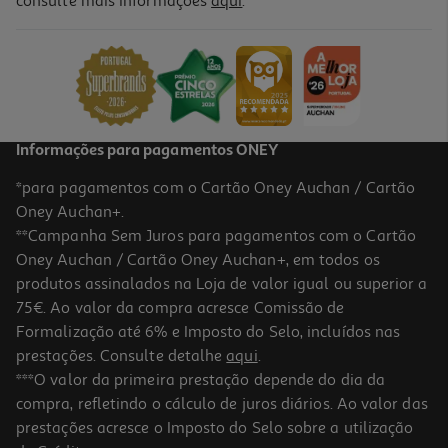
consulte mais informações
aqui
.
Revista A Fábrica Cruzadexes Extra
2.7 €/un
2,70 €
Informações para pagamentos ONEY
*para pagamentos com o Cartão Oney Auchan / Cartão
Oney Auchan+.
**Campanha Sem Juros para pagamentos com o Cartão
Oney Auchan / Cartão Oney Auchan+, em todos os
produtos assinalados na Loja de valor igual ou superior a
75€. Ao valor da compra acresce Comissão de
Formalização até 6% e Imposto do Selo, incluídos nas
prestações. Consulte detalhe
aqui
.
Revista Coleção Sopas
***O valor da primeira prestação depende do dia da
compra, refletindo o cálculo de juros diários. Ao valor das
3 €/un
prestações acresce o Imposto do Selo sobre a utilização
3,00 €