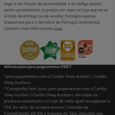
login e em função da proximidade e do código postal,
serão apresentados os preços em vigor na loja que serve
o local de entrega ou de recolha. Entregas apenas
disponíveis para o território de Portugal continental,
consulte mais informações
aqui
.
Informações para pagamentos ONEY
*para pagamentos com o Cartão Oney Auchan / Cartão
Oney Auchan+.
**Campanha Sem Juros para pagamentos com o Cartão
Oney Auchan / Cartão Oney Auchan+, em todos os
produtos assinalados na Loja de valor igual ou superior a
75€. Ao valor da compra acresce Comissão de
Formalização até 6% e Imposto do Selo, incluídos nas