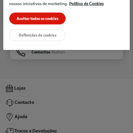
nossas iniciativas de marketing.
Política de Cookies
Ir para
Homepage
Aceitar todos os cookies
Veja os nossos
Folhetos
Definições de cookies
Contactos
Auchan
Lojas
Contacto
Ajuda
Trocas e Devoluções